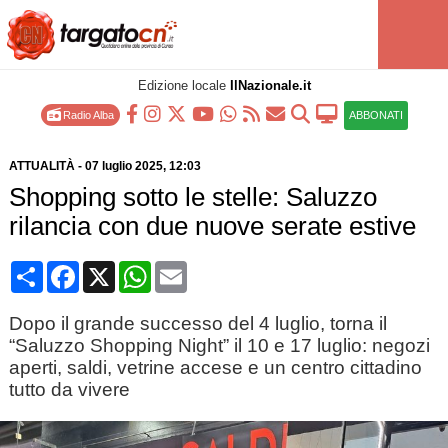
Edizione locale
IlNazionale.it
Radio Alba
ABBONATI
ATTUALITÀ
-
07 luglio 2025
, 12:03
Shopping sotto le stelle: Saluzzo
rilancia con due nuove serate estive
Condividi
Facebook
X
WhatsApp
Email
Dopo il grande successo del 4 luglio, torna il
“Saluzzo Shopping Night” il 10 e 17 luglio: negozi
aperti, saldi, vetrine accese e un centro cittadino
tutto da vivere