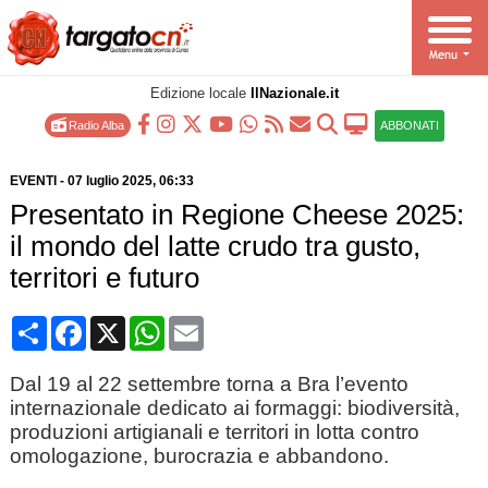
Edizione locale
IlNazionale.it
Radio Alba
ABBONATI
EVENTI
-
07 luglio 2025
, 06:33
Presentato in Regione Cheese 2025:
il mondo del latte crudo tra gusto,
territori e futuro
Condividi
Facebook
X
WhatsApp
Email
Dal 19 al 22 settembre torna a Bra l’evento
internazionale dedicato ai formaggi: biodiversità,
produzioni artigianali e territori in lotta contro
omologazione, burocrazia e abbandono.