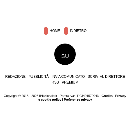
HOME
INDIETRO
SU
REDAZIONE
PUBBLICITÀ
INVIA COMUNICATO
SCRIVI AL DIRETTORE
RSS
PREMIUM
Copyright © 2013 - 2026 IlNazionale.it - Partita Iva: IT 03401570043 -
Credits
|
Privacy
e cookie policy
|
Preferenze privacy