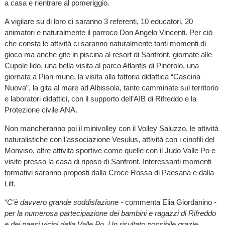
a casa e rientrare al pomeriggio.
A vigilare su di loro ci saranno 3 referenti, 10 educatori, 20
animatori e naturalmente il parroco Don Angelo Vincenti. Per ciò
che consta le attività ci saranno naturalmente tanti momenti di
gioco ma anche gite in piscina al resort di Sanfront, giornate alle
Cupole lido, una bella visita al parco Atlantis di Pinerolo, una
giornata a Pian mune, la visita alla fattoria didattica “Cascina
Nuova”, la gita al mare ad Albissola, tante camminate sul territorio
e laboratori didattici, con il supporto dell’AIB di Rifreddo e la
Protezione civile ANA.
Non mancheranno poi il minivolley con il Volley Saluzzo, le attività
naturalistiche con l’associazione Vesulus, attività con i cinofili del
Monviso, altre attività sportive come quelle con il Judo Valle Po e
visite presso la casa di riposo di Sanfront. Interessanti momenti
formativi saranno proposti dalla Croce Rossa di Paesana e dalla
Lilt.
“C’è davvero grande soddisfazione -
commenta Elia Giordanino
-
per la numerosa partecipazione dei bambini e ragazzi di Rifreddo
e dei paesi vicini della Valle Po. Un risultato possibile grazie