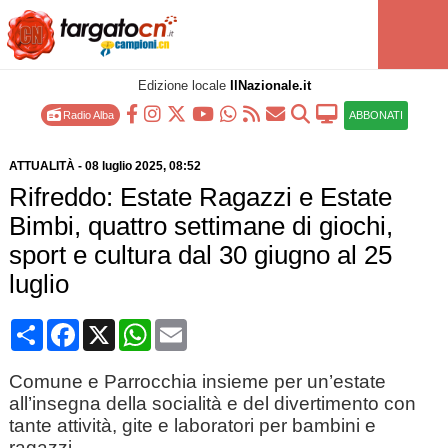
Edizione locale
IlNazionale.it
Radio Alba
ABBONATI
ATTUALITÀ
-
08 luglio 2025
, 08:52
Rifreddo: Estate Ragazzi e Estate
Bimbi, quattro settimane di giochi,
sport e cultura dal 30 giugno al 25
luglio
Condividi
Facebook
X
WhatsApp
Email
Comune e Parrocchia insieme per un’estate
all’insegna della socialità e del divertimento con
tante attività, gite e laboratori per bambini e
ragazzi