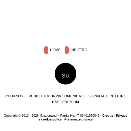
HOME
INDIETRO
SU
REDAZIONE
PUBBLICITÀ
INVIA COMUNICATO
SCRIVI AL DIRETTORE
RSS
PREMIUM
Copyright © 2013 - 2026 IlNazionale.it - Partita Iva: IT 03401570043 -
Credits
|
Privacy
e cookie policy
|
Preferenze privacy