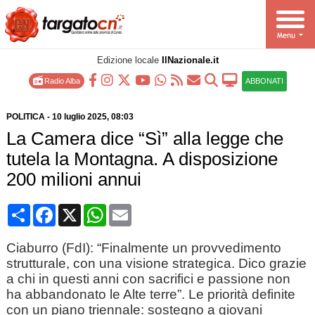
Edizione locale
IlNazionale.it
Radio Alba
ABBONATI
POLITICA
-
10 luglio 2025
, 08:03
La Camera dice “Sì” alla legge che
tutela la Montagna. A disposizione
200 milioni annui
Condividi
Facebook
X
WhatsApp
Email
Ciaburro (FdI): “Finalmente un provvedimento
strutturale, con una visione strategica. Dico grazie
a chi in questi anni con sacrifici e passione non
ha abbandonato le Alte terre”. Le priorità definite
con un piano triennale: sostegno a giovani