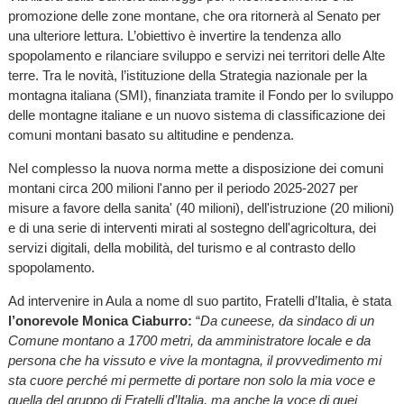
promozione delle zone montane, che ora ritornerà al Senato per
una ulteriore lettura. L’obiettivo è invertire la tendenza allo
spopolamento e rilanciare sviluppo e servizi nei territori delle Alte
terre. Tra le novità, l’istituzione della Strategia nazionale per la
montagna italiana (SMI), finanziata tramite il Fondo per lo sviluppo
delle montagne italiane e un nuovo sistema di classificazione dei
comuni montani basato su altitudine e pendenza.
Nel complesso la nuova norma mette a disposizione dei comuni
montani circa 200 milioni l'anno per il periodo 2025-2027 per
misure a favore della sanita' (40 milioni), dell'istruzione (20 milioni)
e di una serie di interventi mirati al sostegno dell'agricoltura, dei
servizi digitali, della mobilità, del turismo e al contrasto dello
spopolamento.
Ad intervenire in Aula a nome dl suo partito, Fratelli d’Italia, è stata
l’onorevole Monica Ciaburro:
“
Da cuneese, da sindaco di un
Comune montano a 1700 metri, da amministratore locale e da
persona che ha vissuto e vive la montagna, il provvedimento mi
sta cuore perché mi permette di portare non solo la mia voce e
quella del gruppo di Fratelli d’Italia, ma anche la voce di quei