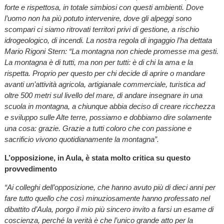
forte e rispettosa, in totale simbiosi con questi ambienti. Dove
l’uomo non ha più potuto intervenire, dove gli alpeggi sono
scompari ci siamo ritrovati territori privi di gestione, a rischio
idrogeologico, di incendi. La nostra regola di ingaggio l’ha dettata
Mario Rigoni Stern: “La montagna non chiede promesse ma gesti.
La montagna è di tutti, ma non per tutti: è di chi la ama e la
rispetta. Proprio per questo per chi decide di aprire o mandare
avanti un’attività agricola, artigianale commerciale, turistica ad
oltre 500 metri sul livello del mare, di andare insegnare in una
scuola in montagna, a chiunque abbia deciso di creare ricchezza
e sviluppo sulle Alte terre, possiamo e dobbiamo dire solamente
una cosa: grazie. Grazie a tutti coloro che con passione e
sacrificio vivono quotidianamente la montagna”.
L’opposizione, in Aula, è stata molto critica su questo
provvedimento
“Ai colleghi dell’opposizione, che hanno avuto più di dieci anni per
fare tutto quello che così minuziosamente hanno professato nel
dibattito d’Aula, porgo il mio più sincero invito a farsi un esame di
coscienza, perché la verità è che l’unico grande atto per la