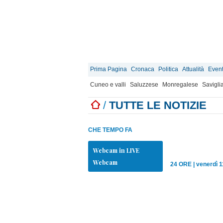
Prima Pagina
Cronaca
Politica
Attualità
Event
Cuneo e valli
Saluzzese
Monregalese
Savigli
/
TUTTE LE NOTIZIE
CHE TEMPO FA
Webcam in LIVE
Webcam
24 ORE
|
venerdì 1