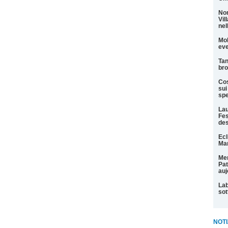
Non
Vil
nel
Mol
eve
Tan
bro
Cos
sui
spe
Lau
Fes
des
Ecl
Mar
Men
Pat
auj
Lab
sot
NOTI