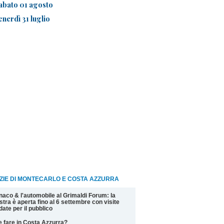
abato 01 agosto
enerdì 31 luglio
ZIE DI MONTECARLO E COSTA AZZURRA
aco & l'automobile al Grimaldi Forum: la
tra è aperta fino al 6 settembre con visite
date per il pubblico
 fare in Costa Azzurra?