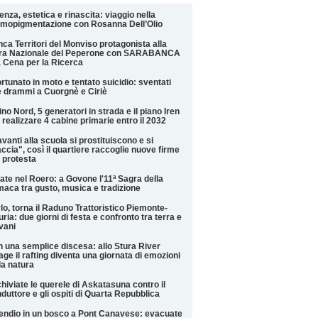
enza, estetica e rinascita: viaggio nella
mopigmentazione con Rosanna Dell’Olio
ca Territori del Monviso protagonista alla
era Nazionale del Peperone con SARABANCA
a Cena per la Ricerca
ortunato in moto e tentato suicidio: sventati
 drammi a Cuorgnè e Ciriè
ino Nord, 5 generatori in strada e il piano Iren
 realizzare 4 cabine primarie entro il 2032
vanti alla scuola si prostituiscono e si
ccia", così il quartiere raccoglie nuove firme
 protesta
ate nel Roero: a Govone l'11ª Sagra della
aca tra gusto, musica e tradizione
lo, torna il Raduno Trattoristico Piemonte-
uria: due giorni di festa e confronto tra terra e
vani
 una semplice discesa: allo Stura River
lage il rafting diventa una giornata di emozioni
la natura
hiviate le querele di Askatasuna contro il
duttore e gli ospiti di Quarta Repubblica
endio in un bosco a Pont Canavese: evacuate