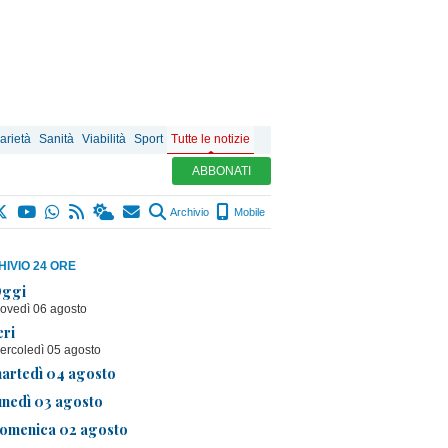
arietà
Sanità
Viabilità
Sport
Tutte le notizie
ABBONATI
Archivio
Mobile
IVIO 24 ORE
ggi
iovedì 06 agosto
eri
ercoledì 05 agosto
artedì 04 agosto
unedì 03 agosto
omenica 02 agosto