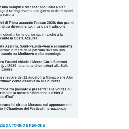
 una semplice discesa: allo Stura River
lage il rafting diventa una giornata di emozioni
la natura
ini di Triora accende l’estate 2026: due grandi
nti tra divertimento, musica e tradizione
ti oggetti, tante curiosità: i marché à la
cante in Costa Azzurra
ta Azzurra, Saint-Paul-de-Vence scommette
 droni: la festa della patrona diventa uno
ttacolo tra Medioevo e alta tecnologia
ra Pausini chiude il Monte-Carlo Summer
tival 2026: una notte di emozioni alla Salle
 Étoiles
issi solare del 12 agosto tra Monaco e le Alpi
ittime: come osservarla in sicurezza
tone tra passato e presente: alle Voutes du
rimoine la mostra “Mentonnais d’hier à
ourd’hui”
oratori di circo a Monaco: sei appuntamenti
to il Chapiteau del Festival Internazionale
ZIE DA TORINO E REGIONE