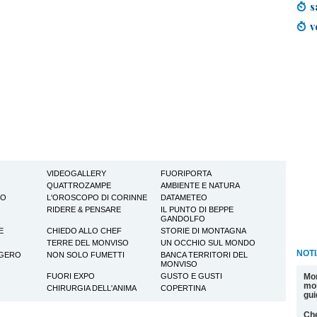
s
v
VIDEOGALLERY
FUORIPORTA
QUATTROZAMPE
AMBIENTE E NATURA
TO
L'OROSCOPO DI CORINNE
DATAMETEO
RIDERE & PENSARE
IL PUNTO DI BEPPE
GANDOLFO
E
CHIEDO ALLO CHEF
STORIE DI MONTAGNA
TERRE DEL MONVISO
UN OCCHIO SUL MONDO
NOTI
GGERO
NON SOLO FUMETTI
BANCA TERRITORI DEL
MONVISO
Mon
FUORI EXPO
GUSTO E GUSTI
mos
CHIRURGIA DELL'ANIMA
COPERTINA
gui
Che