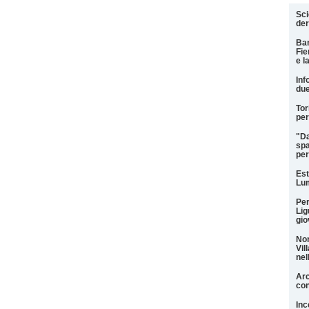
Sci
der
Ban
Fi
e l
Inf
due
Tor
per
"Da
spa
per
Est
Lum
Per
Lig
gio
Non
Vil
nel
Arc
con
Inc