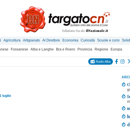
Edizione locale
IlNazionale.it
i
Agricoltura
Artigianato
Al Direttore
Economia
Curiosità
Scuole e corsi
Solid
anese
Fossanese
Alba e Langhe
Bra e Roero
Provincia
Regione
Europa
Radio Alba
ARCH
O
g
I
1 luglio
m
m
l
d