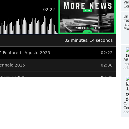
Val
Co
Un 
fra
la 
Ma
A6 
mar
ad 
Gar
Con
com