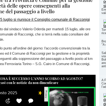
età delle opere conseguenti alla
e del passaggio a livello
Eme
val
o dal sindaco Valerio Oderda per martedì 15 luglio, alle ore
Tor
ric
comunale di Racconigi, che si terrà nella sala consiliare del
le.
Bro
"A 
o punto all’ordine del giorno: l’accordo convenzionale tra la
Sal
eo ed il Comune di Racconigi per la gestione e la proprietà
vis
eguenti alla soppressione del passaggio a livello posto al km
Bol
and
ea Ferroviaria Torino – S.G. Cairo in Comune di Racconigi.
ant
 COSA È SUCCESSO L’ANNO SCORSO AD AGOSTO?
A F
cast con le notizie da non dimenticare
Con
l’a