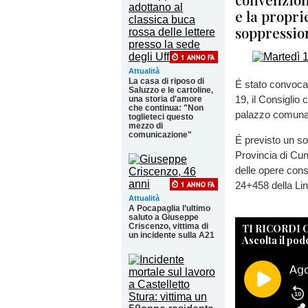
e la propri
soppression
Attualità
La casa di riposo di
É stato convocat
Saluzzo e le cartoline,
19, il Consiglio 
una storia d'amore
che continua: "Non
palazzo comuna
toglieteci questo
mezzo di
comunicazione"
É previsto un sol
Provincia di Cun
delle opere cons
24+458 della Lin
Attualità
A Pocapaglia l’ultimo
saluto a Giuseppe
Criscenzo, vittima di
TI RICORDI
un incidente sulla A21
Ascolta il pod