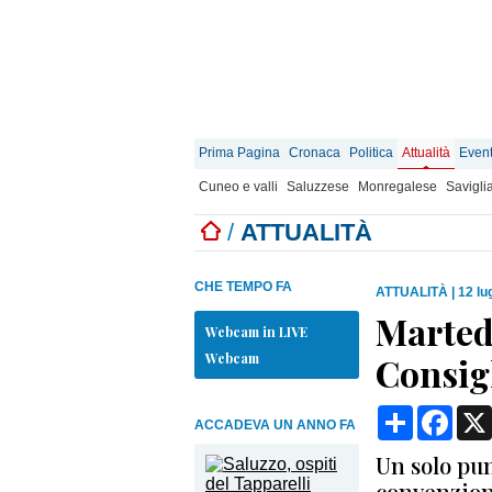
Prima Pagina
Cronaca
Politica
Attualità
Event
Cuneo e valli
Saluzzese
Monregalese
Savigli
/
ATTUALITÀ
CHE TEMPO FA
ATTUALITÀ
|
12 lu
Martedì
Webcam in LIVE
Webcam
Consig
Condividi
Face
ACCADEVA UN ANNO FA
Un solo pun
convenzion