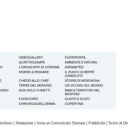
VIDEOGALLERY
FUORIPORTA
QUATTROZAMPE
AMBIENTE E NATURA
TO
L'OROSCOPO DI CORINNE
DATAMETEO
RIDERE & PENSARE
IL PUNTO DI BEPPE
GANDOLFO
E
CHIEDO ALLO CHEF
STORIE DI MONTAGNA
TERRE DEL MONVISO
UN OCCHIO SUL MONDO
GGERO
NON SOLO FUMETTI
BANCA TERRITORI DEL
MONVISO
FUORI EXPO
GUSTO E GUSTI
CHIRURGIA DELL'ANIMA
COPERTINA
Archivio
|
Redazione
|
Invia un Comunicato Stampa
|
Pubblicità
|
Scrivi al Dir