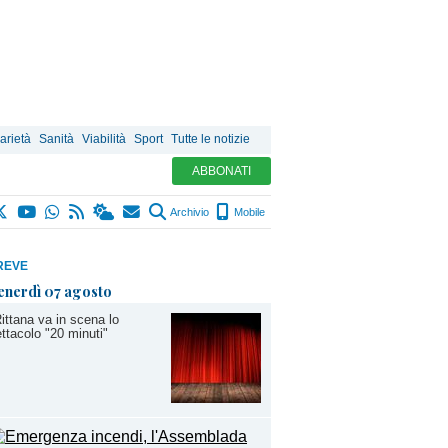
arietà
Sanità
Viabilità
Sport
Tutte le notizie
ABBONATI
Archivio
Mobile
REVE
enerdì 07 agosto
ittana va in scena lo
ttacolo "20 minuti"