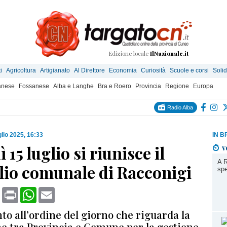
Edizione locale
IlNazionale.it
i
Agricoltura
Artigianato
Al Direttore
Economia
Curiosità
Scuole e corsi
Solid
anese
Fossanese
Alba e Langhe
Bra e Roero
Provincia
Regione
Europa
Radio Alba
glio 2025, 16:33
IN B
 15 luglio si riunisce il
v
A R
lio comunale di Racconigi
spe
book
X
Print
WhatsApp
Email
to all’ordine del giorno che riguarda la
e tra Provincia e Comune per la gestione