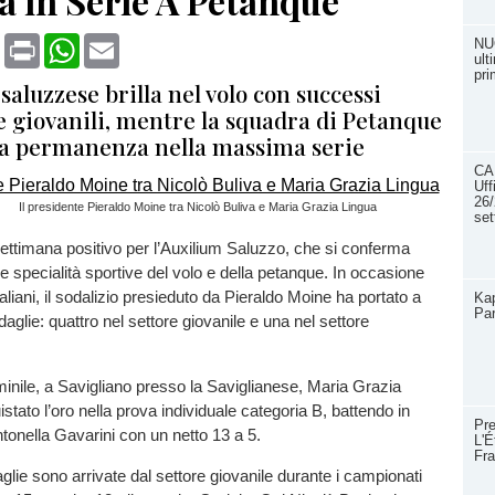
a in Serie A Petanque
book
X
Print
WhatsApp
Email
NU
ult
pri
o saluzzese brilla nel volo con successi
e giovanili, mentre la squadra di Petanque
la permanenza nella massima serie
CA
Uff
26/
Il presidente Pieraldo Moine tra Nicolò Buliva e Maria Grazia Lingua
se
ettimana positivo per l’Auxilium Saluzzo, che si conferma
le specialità sportive del volo e della petanque. In occasione
aliani, il sodalizio presieduto da Pieraldo Moine ha portato a
Ka
Par
glie: quattro nel settore giovanile e una nel settore
inile, a Savigliano presso la Saviglianese, Maria Grazia
stato l’oro nella prova individuale categoria B, battendo in
Pre
Antonella Gavarini con un netto 13 a 5.
L'É
Fr
glie sono arrivate dal settore giovanile durante i campionati