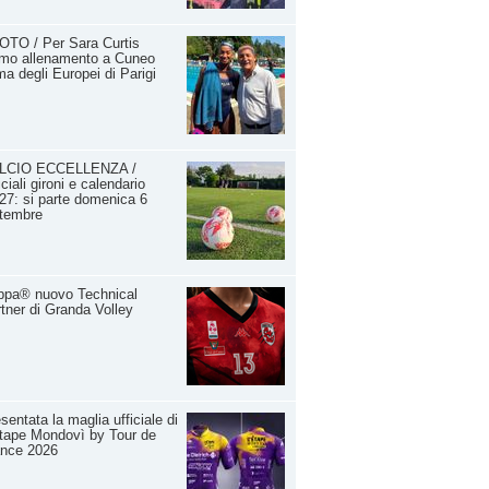
OTO / Per Sara Curtis
imo allenamento a Cuneo
ma degli Europei di Parigi
LCIO ECCELLENZA /
iciali gironi e calendario
27: si parte domenica 6
ttembre
ppa® nuovo Technical
tner di Granda Volley
sentata la maglia ufficiale di
tape Mondovì by Tour de
ance 2026