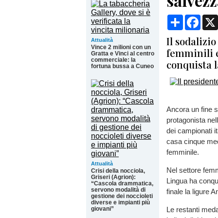
salvezz
Condividi
Face
Il sodalizi
Attualità
Vince 2 milioni con un
femminili 
Gratta e Vinci al centro
commerciale: la
conquista 
fortuna bussa a Cuneo
Ancora un fine s
protagonista nel
dei campionati it
casa cinque meda
femminile.
Attualità
Nel settore femm
Crisi della nocciola,
Griseri (Agrion):
Lingua ha conqui
“Cascola drammatica,
servono modalità di
finale la ligure 
gestione dei noccioleti
diverse e impianti più
giovani”
Le restanti meda