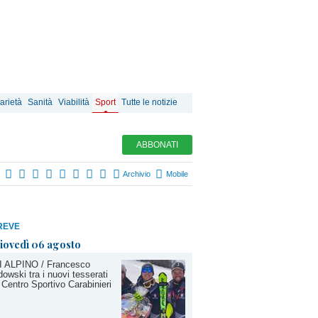
arietà
Sanità
Viabilità
Sport
Tutte le notizie
ABBONATI
Archivio
Mobile
REVE
iovedì 06 agosto
I ALPINO / Francesco
owski tra i nuovi tesserati
 Centro Sportivo Carabinieri