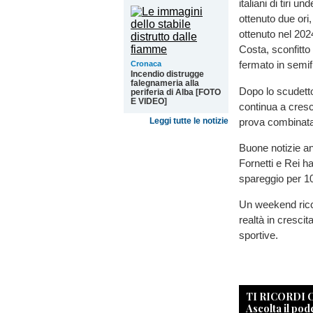
italiani di tiri 
ottenuto due ori,
ottenuto nel 202
Costa, sconfitto
fermato in semifi
Cronaca
Incendio distrugge
falegnameria alla
Dopo lo scudetto
periferia di Alba [FOTO
E VIDEO]
continua a cresce
prova combinata
Leggi tutte le notizie
Buone notizie a
Fornetti e Rei ha
spareggio per 10
Un weekend ricc
realtà in crescit
sportive.
TI RICORDI
Ascolta il pod