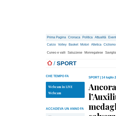
Prima Pagina
Cronaca
Politica
Attualità
Event
Calcio
Volley
Basket
Motori
Atletica
Ciclismo
Cuneo e valli
Saluzzese
Monregalese
Savigli
/
SPORT
CHE TEMPO FA
SPORT
|
14 luglio 
Ancora
Webcam in LIVE
Webcam
l’Auxil
medagli
ACCADEVA UN ANNO FA