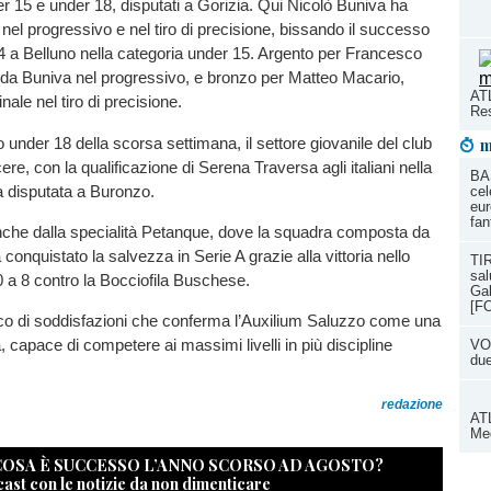
under 15 e under 18, disputati a Gorizia. Qui Nicolò Buniva ha
 nel progressivo e nel tiro di precisione, bissando il successo
4 a Belluno nella categoria under 15. Argento per Francesco
 da Buniva nel progressivo, e bronzo per Matteo Macario,
ATL
nale nel tiro di precisione.
Res
 under 18 della scorsa settimana, il settore giovanile del club
m
re, con la qualificazione di Serena Traversa agli italiani nella
BA
 disputata a Buronzo.
cel
eur
fan
nche dalla specialità Petanque, dove la squadra composta da
 conquistato la salvezza in Serie A grazie alla vittoria nello
TIR
sal
 a 8 contro la Bocciofila Buschese.
Gal
[F
o di soddisfazioni che conferma l’Auxilium Saluzzo come una
a, capace di competere ai massimi livelli in più discipline
VOL
du
redazione
ATL
Med
 COSA È SUCCESSO L’ANNO SCORSO AD AGOSTO?
cast con le notizie da non dimenticare