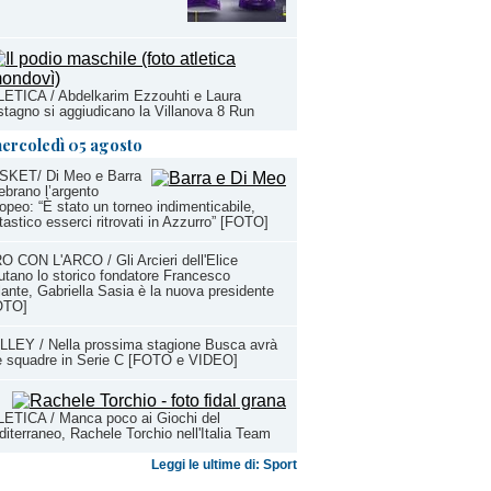
ETICA / Abdelkarim Ezzouhti e Laura
tagno si aggiudicano la Villanova 8 Run
ercoledì 05 agosto
SKET/ Di Meo e Barra
ebrano l’argento
opeo: “È stato un torneo indimenticabile,
tastico esserci ritrovati in Azzurro” [FOTO]
O CON L'ARCO / Gli Arcieri dell'Elice
utano lo storico fondatore Francesco
ante, Gabriella Sasia è la nuova presidente
OTO]
LEY / Nella prossima stagione Busca avrà
e squadre in Serie C [FOTO e VIDEO]
ETICA / Manca poco ai Giochi del
iterraneo, Rachele Torchio nell'Italia Team
Leggi le ultime di: Sport