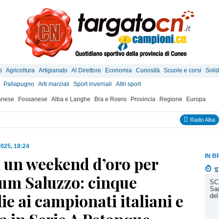
i
Agricoltura
Artigianato
Al Direttore
Economia
Curiosità
Scuole e corsi
Solid
Pallapugno
Arti marziali
Sport invernali
Altri sport
anese
Fossanese
Alba e Langhe
Bra e Roero
Provincia
Regione
Europa
Radio Alba
2025, 18:24
IN B
 un weekend d’oro per
g
ium Saluzzo: cinque
SC
Sad
e ai campionati italiani e
del