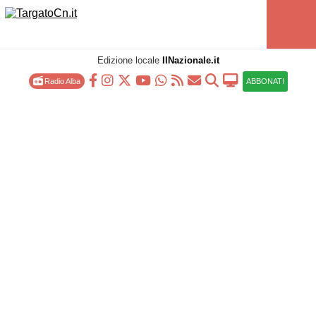
Edizione locale
IlNazionale.it
Radio Alba
ABBONATI