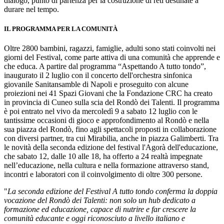
dialogo, punto di partenza per la costruzione di reti destinate a
durare nel tempo.
IL PROGRAMMA PER LA COMUNITÀ
Oltre 2800 bambini, ragazzi, famiglie, adulti sono stati coinvolti nei
giorni del Festival, come parte attiva di una comunità che apprende e
che educa. A partire dal programma “Aspettando A tutto tondo”,
inaugurato il 2 luglio con il concerto dell'orchestra sinfonica
giovanile Sanitansamble di Napoli e proseguito con alcune
proiezioni nei 41 Spazi Giovani che la Fondazione CRC ha creato
in provincia di Cuneo sulla scia del Rondò dei Talenti. Il programma
è poi entrato nel vivo da mercoledì 9 a sabato 12 luglio con le
tantissime occasioni di gioco e approfondimento al Rondò e nella
sua piazza del Rondò, fino agli spettacoli proposti in collaborazione
con diversi partner, tra cui Mirabilia, anche in piazza Galimberti. Tra
le novità della seconda edizione del festival l'Agorà dell'educazione,
che sabato 12, dalle 10 alle 18, ha offerto a 24 realtà impegnate
nell’educazione, nella cultura e nella formazione attraverso stand,
incontri e laboratori con il coinvolgimento di oltre 300 persone.
"
La seconda edizione del Festival A tutto tondo conferma la doppia
vocazione del Rondò dei Talenti: non solo un hub dedicato a
formazione ed educazione, capace di nutrire e far crescere la
comunità educante e oggi riconosciuto a livello italiano e