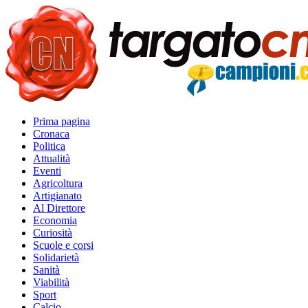
Prima pagina
Cronaca
Politica
Attualità
Eventi
Agricoltura
Artigianato
Al Direttore
Economia
Curiosità
Scuole e corsi
Solidarietà
Sanità
Viabilità
Sport
Calcio