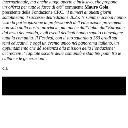
internazionale, ma anche luogo aperto e inclusivo, che propone
un’offerta per tutte le fasce di età
” commenta
Mauro Gola
,
presidente della Fondazione CRC. “
I numeri di questi giorni
sottolineano il successo dell’edizione 2025: le summer school hanno
visto la partecipazione di professionisti dell’educazione provenienti
non solo dalla nostra provincia, ma anche dall’Italia, dall’Europa e
dal resto del mondo, e gli eventi dedicati hanno saputo coinvolgere
tutta la comunità. Il Festival, con il suo sguardo a 360 gradi sui
temi educativi, è oggi un evento unico nel panorama italiano, un
appuntamento che dà sostanza alla mission della Fondazione:
accrescere il capitale sociale della comunità e stabilire ponti tra le
culture e le generazioni
”.
c.s.
TI RICORDI COSA È SUCCESSO L’ANNO
SCORSO AD AGOSTO?
Ascolta il podcast con le notizie da non dimenticare