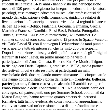
studenti della fascia 14-19 anni - hanno visto una partecipazione
media di 150 persone al giorno tra insegnanti, educatori, orientatori,
psicologi, case manager, educatori museali altri professionisti del
mondo dell'educazione e della formazione, guidati da relatori di
livello nazionale. I partecipanti sono arrivati da 14 regioni italiane e
da ben 12 Paesi - Belgio, Finlandia, Georgia, Germania, Grecia,
Martinica Francese, Namibia, Paesi Bassi, Polonia, Portogallo,
Tunisia, Turchia. 144 le ore di formazione, 32 i formatori. Le
summer school si sono concluse sabato 12 presso lo Spazio Varco di
via Carlo Pascal 5L con il convegno L'educazione da tanti punti di
vista, aperto a tutti gli interessati, che ha visto 230 partecipanti.
Dopo l'introduzione all'insegna della polifonia a cura degli "artigiani
teatrali" di Faber Teater, un primo momento ha visto la
partecipazione di Anna Granata, Roberto Farnè e Monica Trigona,
in dialogo con Daria Capitani, giornalista di VITA, media partner
del festival, in cui è stato restituito ai partecipanti un mini
vocabolario dell'educare, dando nuove sfumature alle cinque parole
che hanno contraddistinto i giorni del festival -
creatività, bellezza,
partecipazione, futuro e cura
-, ricalcando i 5 ambiti scelti per il
Piano Pluriennale della Fondazione CRC. Nella seconda parte del
convegno, sei partecipanti, uno per Summer School, coordinati da
Marco Braghero, hanno restituito quanto emerso dai percorsi
formativi: tutti hanno evidenziato come i giorni di apprendimento
condiviso siano stati un’occasione unica di approfondimento e