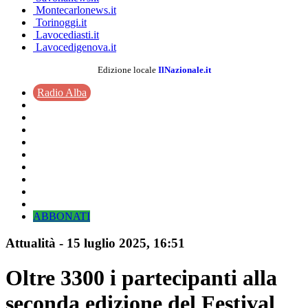
Montecarlonews.it
Torinoggi.it
Lavocediasti.it
Lavocedigenova.it
Edizione locale
IlNazionale.it
Radio Alba
ABBONATI
Attualità
-
15 luglio 2025
, 16:51
Oltre 3300 i partecipanti alla
seconda edizione del Festival