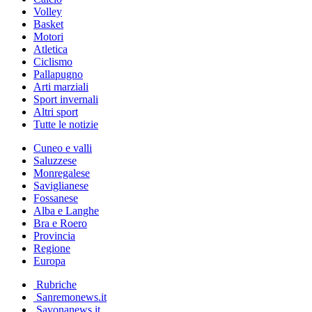
Volley
Basket
Motori
Atletica
Ciclismo
Pallapugno
Arti marziali
Sport invernali
Altri sport
Tutte le notizie
Cuneo e valli
Saluzzese
Monregalese
Saviglianese
Fossanese
Alba e Langhe
Bra e Roero
Provincia
Regione
Europa
Rubriche
Sanremonews.it
Savonanews.it