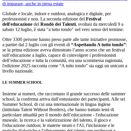
Globale e locale, indoor e outdoor, analogica e digitale, per
professionisti e non. La seconda edizione del
Festival
dell'educazione
del
Rondò dei Talenti
, svoltasi da mercoledì 9 a
sabato 12 luglio, è stata "a tutto tondo" nel vero senso del termine.
Oltre 3300 persone hanno preso parte alle tante iniziative promosse,
a partire dal 2 luglio con gli eventi di
“Aspettando A tutto tondo”
:
se la prima edizione aveva dimostrato l’anno scorso che un festival
sull’educazione a luglio, capace di coinvolgere i professionisti
dell’educazione e tutta la comunità, era una scommessa ragionata,
l'edizione 2025 racconta come “A tutto tondo” sia oggi un unicum a
livello nazionale.
LE SUMMER SCHOOL
Insieme ai numeri, che raccontano il grande successo delle summer
school, la conferma arriva dall’entusiasmo dei partecipanti. Alle sei
Summer School, di cui una internazionale in lingua inglese
(intitolata Talent Without Borders), che hanno trattato temi di
particolare attualità per il mondo dell’educazione - l'educazione
museale, la ricerca e la valorizzazione del talento, il gioco e
l'educazione outdoor, le materie steam e l'AI, l'inclusione e le
pratiche dialogiche e l'allenamento del talento per professori e