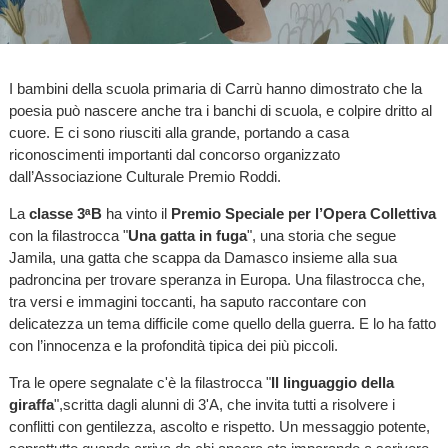
I bambini della scuola primaria di Carrù hanno dimostrato che la
poesia può nascere anche tra i banchi di scuola, e colpire dritto al
cuore. E ci sono riusciti alla grande, portando a casa
riconoscimenti importanti dal concorso organizzato
dall’Associazione Culturale Premio Roddi.
La
classe 3ᵃB
ha vinto il
Premio Speciale per l’Opera Collettiva
con la filastrocca "
Una gatta in fuga
", una storia che segue
Jamila, una gatta che scappa da Damasco insieme alla sua
padroncina per trovare speranza in Europa. Una filastrocca che,
tra versi e immagini toccanti, ha saputo raccontare con
delicatezza un tema difficile come quello della guerra. E lo ha fatto
con l’innocenza e la profondità tipica dei più piccoli.
Tra le opere segnalate c'è la filastrocca "
Il linguaggio della
giraffa
",scritta dagli alunni di 3'A, che invita tutti a risolvere i
conflitti con gentilezza, ascolto e rispetto. Un messaggio potente,