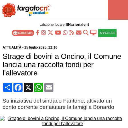
Edizione locale
IlNazionale.it
Radio Alba
ABBONATI
ATTUALITÀ
-
15 luglio 2025
, 12:10
Strage di bovini a Oncino, il Comune
lancia una raccolta fondi per
l'allevatore
Condividi
Facebook
X
WhatsApp
Email
Su iniziativa del sindaco Fantone, attivato un
conto corrente per aiutare la famiglia Bonardo