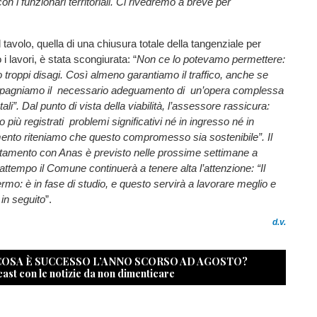
n i funzionari territoriali. Ci rivedremo a breve per
ul tavolo, quella di una chiusura totale della tangenziale per
 i lavori, è stata scongiurata: “
Non ce lo potevamo permettere:
troppi disagi. Così almeno garantiamo il traffico, anche se
mpagniamo il necessario adeguamento di un’opera complessa
ali”. Dal punto di vista della viabilità, l’assessore rassicura:
 più registrati problemi significativi né in ingresso né in
mento riteniamo che questo compromesso sia sostenibile”. Il
amento con Anas è previsto nelle prossime settimane a
rattempo il Comune continuerà a tenere alta l’attenzione: “Il
ermo: è in fase di studio, e questo servirà a lavorare meglio e
in seguito
”.
d.v.
 COSA È SUCCESSO L’ANNO SCORSO AD AGOSTO?
cast con le notizie da non dimenticare