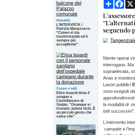
Condividi
Face
L'assessore
Attualità
“L’alternat
L'INTERVISTA /
seguendo p
Patrizia Manassero:
“Cuneo si sta
trasformando ed è
sempre più
accogliente”
Niente operai vis
interrogano. Ma i
sopraelevata, s
Anas e monitora
Lavori pubblici
E
Cuneo e valli
sono eseguiti da
Elisa Isoardi dona il
sangue a
approfondimenti 
Castellamare di
la modalità di in
Stabia: "Ovunque vi
troviate, potete farlo. È
lotti successivi
”.
un piccolo gesto che
salva vite"
L'intervento int
campate e l'imp