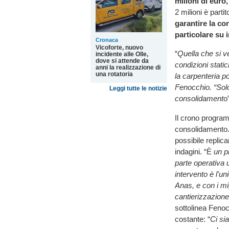
milioni di euro
2 milioni è partit
garantire la con
particolare su 
Cronaca
Vicoforte, nuovo
“
Quella che si ve
incidente alle Olle,
dove si attende da
condizioni statich
anni la realizzazione di
una rotatoria
la carpenteria pot
Fenocchio. “Solo
Leggi tutte le notizie
consolidament
o
Il crono progra
consolidamento. U
possibile replic
indagini. “È
un pr
parte operativa 
intervento è l'u
Anas, e con i mi
cantierizzazione 
sottolinea Fenoc
costante: “
Ci si