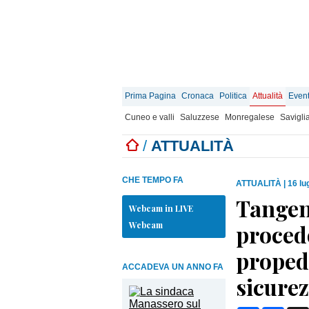
Prima Pagina
Cronaca
Politica
Attualità
Event
Cuneo e valli
Saluzzese
Monregalese
Savigli
/
ATTUALITÀ
CHE TEMPO FA
ATTUALITÀ
|
16 lu
Tangenz
Webcam in LIVE
Webcam
procedo
proped
ACCADEVA UN ANNO FA
sicurez