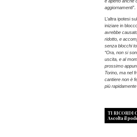
e aperto anche co
aggiornamenti
”.
L’altra ipotesi s
iniziare in blocco
avrebbe causato 
ridotto, e acco
senza blocchi tot
“Ora, non si sono
uscita, e al mo
prossimo appunt
Torino, ma nel f
cantiere non è f
più rapidamente 
TI RICORDI
Ascolta il pod