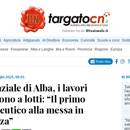
Edizione locale
IlNazionale.it
i
Agricoltura
Artigianato
Al Direttore
Economia
Curiosità
Scuole e corsi
Solid
anese
Fossanese
Alba e Langhe
Bra e Roero
Provincia
Regione
Europa
Radio Alba
glio 2025, 06:01
IN B
iale di Alba, i lavori
Tel
l'a
no a lotti: “Il primo
sol
sfi
amm
eutico alla messa in
za”
"No
sal
pro