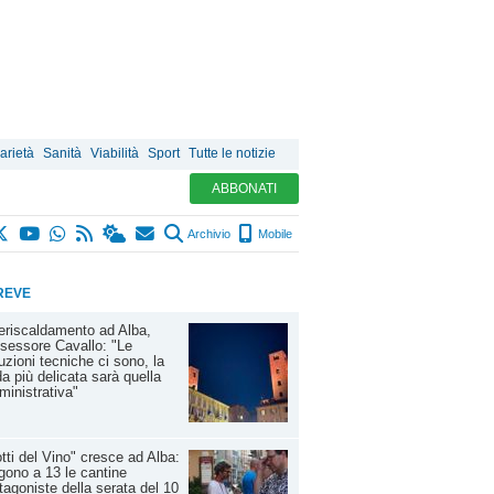
arietà
Sanità
Viabilità
Sport
Tutte le notizie
ABBONATI
Archivio
Mobile
REVE
eriscaldamento ad Alba,
ssessore Cavallo: "Le
uzioni tecniche ci sono, la
da più delicata sarà quella
inistrativa"
tti del Vino" cresce ad Alba:
gono a 13 le cantine
tagoniste della serata del 10