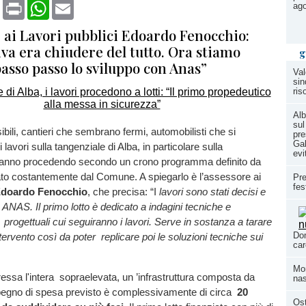
book
X
Print
WhatsApp
Email
ag
 ai Lavori pubblici Edoardo Fenocchio:
iva era chiudere del tutto. Ora stiamo
g
asso passo lo sviluppo con Anas”
Val
sin
ris
Alb
sul
ibili, cantieri che sembrano fermi, automobilisti che si
pre
Gal
 lavori sulla tangenziale di Alba, in particolare sulla
evi
tanno procedendo secondo un crono programma definito da
to costantemente dal Comune. A spiegarlo è l’assessore ai
Pre
fes
doardo Fenocchio
, che precisa: “I
lavori sono stati decisi e
 ANAS. Il primo lotto è dedicato a indagini tecniche e
progettuali cui seguiranno i lavori. Serve in sostanza a tarare
Dom
tervento così da poter replicare poi le soluzioni tecniche sui
car
Mom
eressa l'intera sopraelevata, un ’infrastruttura composta da
nas
egno di spesa previsto è complessivamente di circa
20
Ost