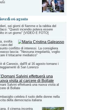
osto
iovedì 06 agosto
dieri, sei giorni di fiamme e la rabbia del
daco: "Questi incendio poteva essere
olto in un giorno" [VIDEO E FOTO]
a, svolta
 caso del
sunto conflitto di interessi. La consigliera
easso lascia: "Nessuna irregolarità, voglio
tare il tritacarne mediatico"
it di Canosio, dall'8 al 16 agosto tornano i
teggiamenti di San Lorenzo
ani Salvini effettuerà una nuova visita al
cere di Bollate
basiglio celebra il ruolo delle donne nella
cita della democrazia italiana
ana, il cinema incontra