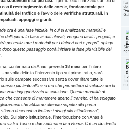
, da suddividere su più fasi
. Il primo lotto finanziato con più di
l’a
dei
o con il
restringimento delle corsie, fondamentale per
“Fu
tinuità del traffico
e l’avvio delle
verifiche strutturali, in
Ga
impalcati, appoggi e giunti.
de ora è una fase iniziale, in cui si analizzano materiali e
e dell’opera. In base ai dati rilevati, vengono tarati i progetti, e
rà poi realizzare i materiali per i rinforzi veri e propri”, spiega
Sic
 dopo questo passaggio potrà iniziare la fase più visibile del
ric
”.
mma, confermato da Anas, prevede
18 mesi
per l’intero
na volta definito l’intervento tipo sul primo tratto, sarà
Il 
arlo sulle campate successive senza dover rifare tutte le
Lou
su
ocesso più lento all’inizio ma che permetterà di velocizzare la
una volta ingegnerizzata la soluzione. Questa modalità di
nica che consente di mantenere aperto il transito, ci ha spiegato
glioramenti che abbiamo ottenuto rispetto alla prima
stiamo riuscendo a limitare i disagi alla cittadinanza"
,
chio. Sul piano istituzionale, l’interlocuzione con Anas è
amo visti a Torino e due settimane fa a Roma. C’è un filo diretto