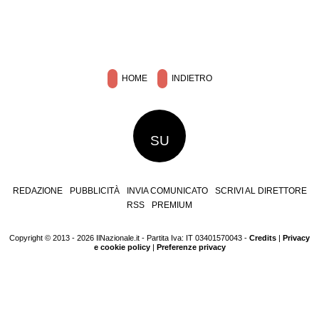
HOME
INDIETRO
SU
REDAZIONE
PUBBLICITÀ
INVIA COMUNICATO
SCRIVI AL DIRETTORE
RSS
PREMIUM
Copyright © 2013 - 2026 IlNazionale.it - Partita Iva: IT 03401570043 -
Credits
|
Privacy
e cookie policy
|
Preferenze privacy