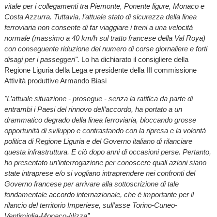
vitale per i collegamenti tra Piemonte, Ponente ligure, Monaco e
Costa Azzurra. Tuttavia, l’attuale stato di sicurezza della linea
ferroviaria non consente di far viaggiare i treni a una velocità
normale (massimo a 40 km/h sul tratto francese della Val Roya)
con conseguente riduzione del numero di corse giornaliere e forti
disagi per i passeggeri".
Lo ha dichiarato il consigliere della
Regione Liguria della Lega e presidente della III commissione
Attività produttive Armando Biasi
"L’attuale situazione - prosegue - senza la ratifica da parte di
entrambi i Paesi del rinnovo dell’accordo, ha portato a un
drammatico degrado della linea ferroviaria, bloccando grosse
opportunità di sviluppo e contrastando con la ripresa e la volontà
politica di Regione Liguria e del Governo italiano di rilanciare
questa infrastruttura. E ciò dopo anni di occasioni perse. Pertanto,
ho presentato un’interrogazione per conoscere quali azioni siano
state intraprese e/o si vogliano intraprendere nei confronti del
Governo francese per arrivare alla sottoscrizione di tale
fondamentale accordo internazionale, che è importante per il
rilancio del territorio Imperiese, sull’asse Torino-Cuneo-
Ventimiglia-Monaco-Nizza”.