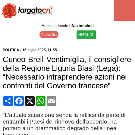
Edizione locale
IlNazionale.it
Radio Alba
ABBONATI
POLITICA
-
16 luglio 2025
, 11:55
Cuneo-Breil-Ventimiglia, il consigliere
della Regione Liguria Biasi (Lega):
“Necessario intraprendere azioni nei
confronti del Governo francese”
Condividi
Facebook
X
WhatsApp
Email
"L’attuale situazione senza la ratifica da parte di
entrambi i Paesi del rinnovo dell’accordo, ha
portato a un drammatico degrado della linea
ferroviaria"