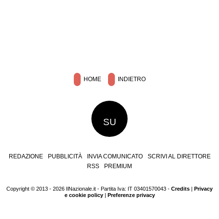
HOME
INDIETRO
SU
REDAZIONE
PUBBLICITÀ
INVIA COMUNICATO
SCRIVI AL DIRETTORE
RSS
PREMIUM
Copyright © 2013 - 2026 IlNazionale.it - Partita Iva: IT 03401570043 -
Credits
|
Privacy
e cookie policy
|
Preferenze privacy