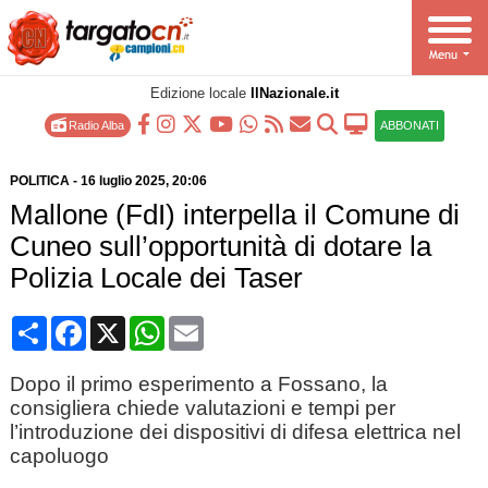
Edizione locale
IlNazionale.it
Radio Alba
ABBONATI
POLITICA
-
16 luglio 2025
, 20:06
Mallone (FdI) interpella il Comune di
Cuneo sull’opportunità di dotare la
Polizia Locale dei Taser
Condividi
Facebook
X
WhatsApp
Email
Dopo il primo esperimento a Fossano, la
consigliera chiede valutazioni e tempi per
l’introduzione dei dispositivi di difesa elettrica nel
capoluogo