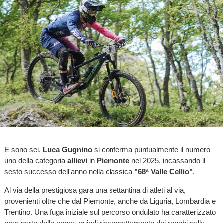
E sono sei.
Luca Gugnino
si conferma puntualmente il numero
uno della categoria
allievi
in
Piemonte
nel 2025, incassando il
sesto successo dell'anno nella classica
"68ª Valle Cellio"
.
Al via della prestigiosa gara una settantina di atleti al via,
provenienti oltre che dal Piemonte, anche da Liguria, Lombardia e
Trentino. Una fuga iniziale sul percorso ondulato ha caratterizzato
gran parte della corsa, quindi ricompattamento dei ranghi nella