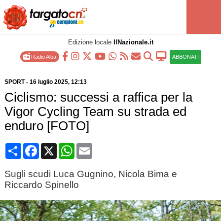
Edizione locale
IlNazionale.it
Radio Alba
ABBONATI
SPORT
-
16 luglio 2025
, 12:13
Ciclismo: successi a raffica per la
Vigor Cycling Team su strada ed
enduro [FOTO]
Condividi
Facebook
X
WhatsApp
Email
Sugli scudi Luca Gugnino, Nicola Bima e
Riccardo Spinello