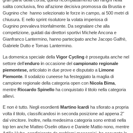
salita conclusiva, fino all'azione decisiva promossa da Brustia e
Gugnino che hanno selezionato le forze in campo, ai 500 metri di
chiusura. E nello sprint risolutore la volata imperiosa di
Gugnino prevaleva trionfalmente. Da segnalare che alla
competizione, guidati dai direttori sportivi Michele Ancona e
Gianfranco Lantermino, hanno partecipato anche Jacopo Galfrè,
Gabriele Dutto e Tomas Lantermino.
La domenica speciale della
Vigor Cycling
è proseguita anche nel
settore dell'
enduro i
n occasione del
campionato regionale
piemontese,
articolato in due prove e disputato a
Limone
Piemonte
. Il sodalizio cuneese ha festeggiato la maglia di
campione regionale della categoria open con
Nicola Bima
,
mentre
Riccardo Spinello
ha conquistato il titolo nella categoria
allievi.
E non è tutto. Negli esordienti
Martino Icardi
ha sfiorato a propria
volta il titolo, classificandosi in seconda posizione ad appena 2"
dal vincitore. Inoltre, nella medesima categoria sono entrati nella
top ten anche Matteo Oselin ottavo e Daniele Mattio nono, mentre