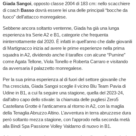
Giada Sangoi
, opposto classe 2004 di 183 cm: nello scacchiere
di coach
Basso
dovrà essere lei una delle principali “bocche da
fuoco” dell’attacco monregalese.
Sebbene ancora soltanto ventenne, Giada ha già una lunga
esperienza tra Serie A2 e B1, categorie che frequenta
ininterrottamente dal 2020. È infatti in quell’anno che dalle giovanili
di Martignacco inizia ad avere le prime esperienze nella prima
squadra in A2, dividendo anche il taraflex con alcune “Pumine”
come Agata Tellone, Viola Tonello e Roberta Carraro e visitando
da avversaria il palazzetto monregalese.
Per la sua prima esperienza al di fuori del settore giovanile che
l’ha cresciuta, Giada Sangoi sceglie il vicino Blu Team Pavia di
Udine in B1, a cui fa seguire una stagione, quella del 2023-24,
dall’altro capo dello stivale: la chiamata delle pugliesi Zero5
Castellana Grotte è l’anticamera al ritorno in A2, con la maglia
della Tenaglia Abruzzo Altino. L’avventura in terra abruzzese dura
però soltanto mezza stagione, con l’approdo nella seconda metà
alla Bindi Spa Passione Volley Valdarno di nuovo in B1.