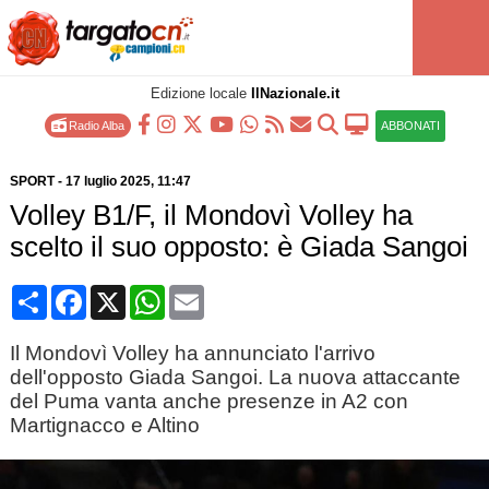
Edizione locale
IlNazionale.it
Radio Alba
ABBONATI
SPORT
-
17 luglio 2025
, 11:47
Volley B1/F, il Mondovì Volley ha
scelto il suo opposto: è Giada Sangoi
Condividi
Facebook
X
WhatsApp
Email
Il Mondovì Volley ha annunciato l'arrivo
dell'opposto Giada Sangoi. La nuova attaccante
del Puma vanta anche presenze in A2 con
Martignacco e Altino