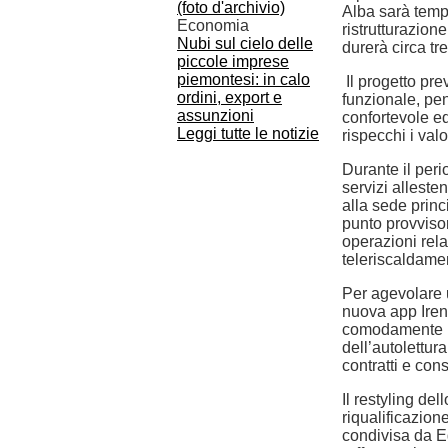
Alba sarà temp
Economia
ristrutturazion
Nubi sul cielo delle
durerà circa tr
piccole imprese
piemontesi: in calo
Il progetto pr
ordini, export e
funzionale, pen
assunzioni
confortevole ed
Leggi tutte le notizie
rispecchi i valo
Durante il peri
servizi alleste
alla sede princ
punto provvisor
operazioni relat
teleriscaldame
Per agevolare u
nuova app IrenY
comodamente le
dell’autolettur
contratti e co
Il restyling del
riqualificazione
condivisa da E