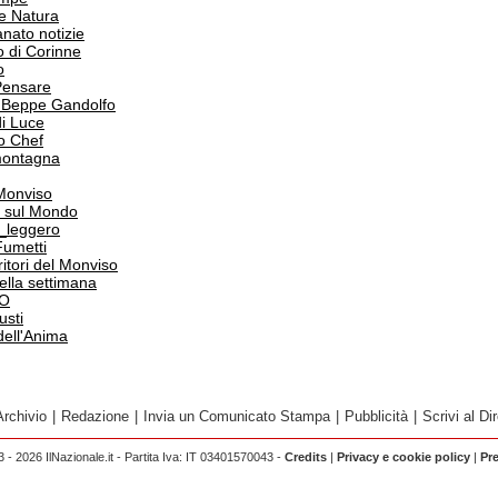
e Natura
anato notizie
o di Corinne
o
Pensare
i Beppe Gandolfo
i Luce
o Chef
 montagna
 Monviso
 sul Mondo
o_leggero
Fumetti
itori del Monviso
 della settimana
PO
usti
dell'Anima
Archivio
|
Redazione
|
Invia un Comunicato Stampa
|
Pubblicità
|
Scrivi al Dir
 - 2026 IlNazionale.it - Partita Iva: IT 03401570043 -
Credits
|
Privacy e cookie policy
|
Pr