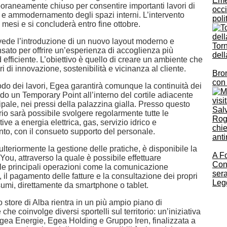
Eme
oraneamente chiuso per consentire importanti lavori di
occi
e e ammodernamento degli spazi interni. L’intervento
poli
e mesi e si concluderà entro fine ottobre.
evede l’introduzione di un nuovo layout moderno e
Torn
sato per offrire un’esperienza di accoglienza più
dell
 efficiente. L’obiettivo è quello di creare un ambiente che
ri di innovazione, sostenibilità e vicinanza al cliente.
Bron
con 
odo dei lavori, Egea garantirà comunque la continuità dei
ndo un Temporary Point all’interno del cortile adiacente
ipale, nei pressi della palazzina gialla. Presso questo
Salv
io sarà possibile svolgere regolarmente tutte le
Rogg
ive a energia elettrica, gas, servizio idrico e
chie
nto, con il consueto supporto del personale.
anti
lteriormente la gestione delle pratiche, è disponibile la
A Fo
ou, attraverso la quale è possibile effettuare
Con
 principali operazioni come la comunicazione
sera
a, il pagamento delle fatture e la consultazione dei propri
Legg
nsumi, direttamente da smartphone o tablet.
lo store di Alba rientra in un più ampio piano di
 che coinvolge diversi sportelli sul territorio: un’iniziativa
gea Energie, Egea Holding e Gruppo Iren, finalizzata a