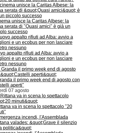
inema unisce la Caritas Albese: la
a serata di "Quasi amici" è già un
colo successo
o appalto rifiuti ad Alba: avvio a
lioni e un ecobus per non lasciare
ietro nessuno
Granda il primo week end di agosto con
telli aperti"
erdì 07 agosto
ttana va in scena lo spettacolo "20
ti"