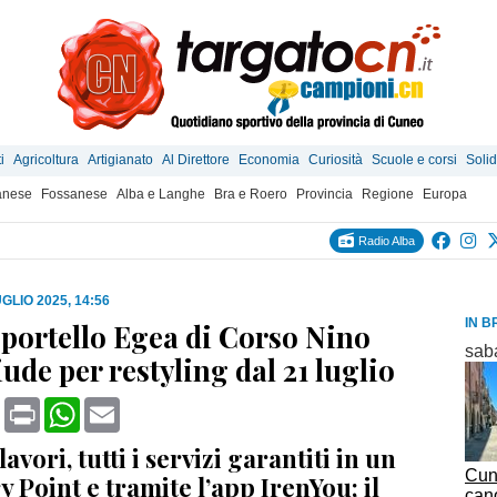
i
Agricoltura
Artigianato
Al Direttore
Economia
Curiosità
Scuole e corsi
Solid
anese
Fossanese
Alba e Langhe
Bra e Roero
Provincia
Regione
Europa
Radio Alba
GLIO 2025, 14:56
IN B
 sportello Egea di Corso Nino
sab
ude per restyling dal 21 luglio
book
X
Print
WhatsApp
Email
avori, tutti i servizi garantiti in un
Cune
Point e tramite l’app IrenYou; il
cano