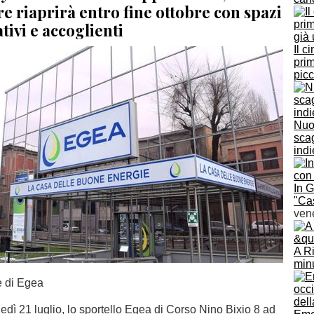
e riaprirà entro fine ottobre con spazi
tivi e accoglienti
Il c
prim
pic
Nuov
scag
ind
In 
"Cas
ven
A Ri
minu
e di Egea
nedì 21 luglio, lo sportello Egea di Corso Nino Bixio 8 ad