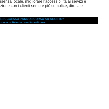
esenza locale, migliorare l’accessibilità ai servizi e
azione con i clienti sempre più semplice, diretta e
A È SUCCESSO L’ANNO SCORSO AD AGOSTO?
 con le notizie da non dimenticare