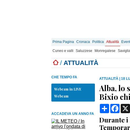
Prima Pagina
Cronaca
Politica
Attualità
Event
Cuneo e valli
Saluzzese
Monregalese
Savigli
/
ATTUALITÀ
CHE TEMPO FA
ATTUALITÀ
|
18 LU
Alba, lo
Webcam in LIVE
Bixio chi
Webcam
Condividi
Face
ACCADEVA UN ANNO FA
Durante i l
Temporary 