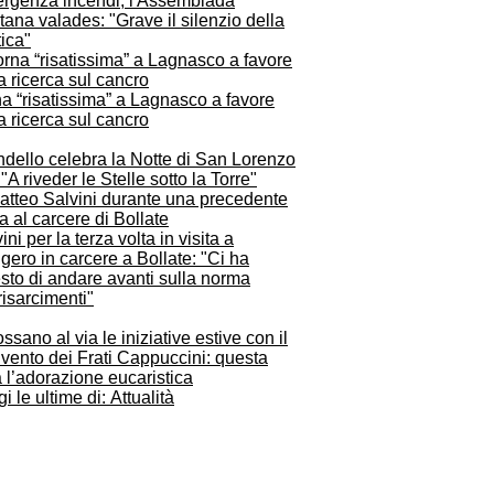
rgenza incendi, l'Assemblada
tana valades: "Grave il silenzio della
tica"
a “risatissima” a Lagnasco a favore
a ricerca sul cancro
dello celebra la Notte di San Lorenzo
"A riveder le Stelle sotto la Torre"
ini per la terza volta in visita a
ero in carcere a Bollate: "Ci ha
sto di andare avanti sulla norma
risarcimenti"
ssano al via le iniziative estive con il
vento dei Frati Cappuccini: questa
 l’adorazione eucaristica
i le ultime di: Attualità