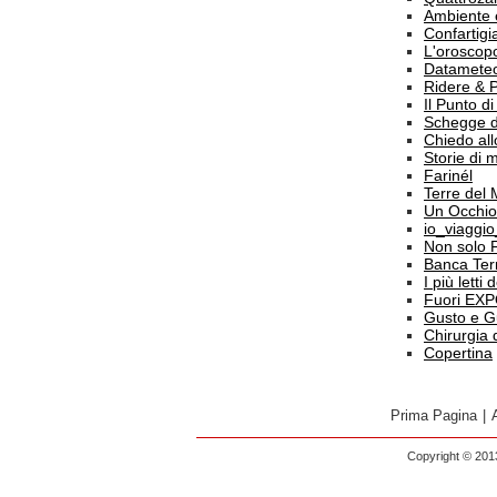
Ambiente 
Confartigi
L'oroscop
Datamete
Ridere & 
Il Punto d
Schegge d
Chiedo all
Storie di
Farinél
Terre del
Un Occhio
io_viaggi
Non solo 
Banca Terr
I più letti
Fuori EX
Gusto e G
Chirurgia 
Copertina
Prima Pagina
|
Copyright © 2013