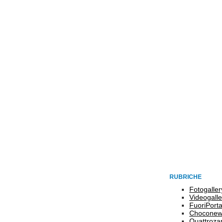
RUBRICHE
Fotogaller
Videogalle
FuoriPort
Choconew
Quattroz