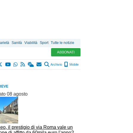
arietà
Sanità
Viabilità
Sport
Tutte le notizie
ABBONATI
Archivio
Mobile
REVE
ato 08 agosto
o, il prestigio di via Roma vale un
ne di affitto da 60mila euro l'anno?