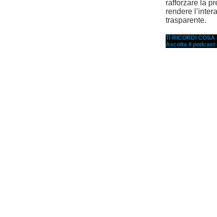
rafforzare la pr
rendere l’inter
trasparente.
TI RICORDI COS
Ascolta il podcast