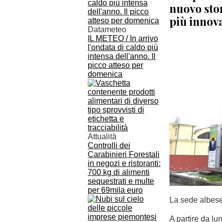
nuovo stor
più innova
Datameteo
IL METEO / In arrivo
l'ondata di caldo più
intensa dell'anno. Il
picco atteso per
domenica
Attualità
Controlli dei
Carabinieri Forestali
in negozi e ristoranti:
700 kg di alimenti
sequestrati e multe
per 69mila euro
La sede albes
A partire da lu