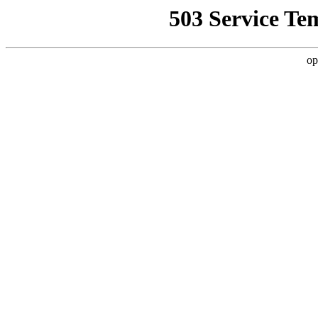
503 Service Te
op