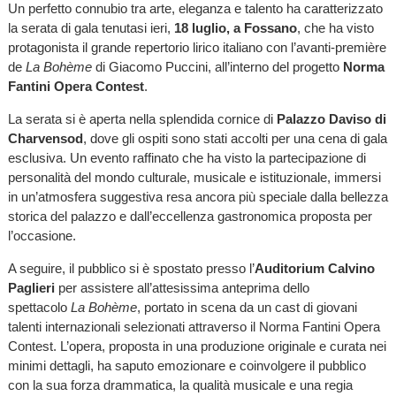
Un perfetto connubio tra arte, eleganza e talento ha caratterizzato
la serata di gala tenutasi ieri,
18 luglio, a Fossano
, che ha visto
protagonista il grande repertorio lirico italiano con l’avanti-première
de
La Bohème
di Giacomo Puccini, all’interno del progetto
Norma
Fantini Opera Contest
.
La serata si è aperta nella splendida cornice di
Palazzo Daviso di
Charvensod
, dove gli ospiti sono stati accolti per una cena di gala
esclusiva. Un evento raffinato che ha visto la partecipazione di
personalità del mondo culturale, musicale e istituzionale, immersi
in un’atmosfera suggestiva resa ancora più speciale dalla bellezza
storica del palazzo e dall’eccellenza gastronomica proposta per
l’occasione.
A seguire, il pubblico si è spostato presso l’
Auditorium Calvino
Paglieri
per assistere all’attesissima anteprima dello
spettacolo
La Bohème
, portato in scena da un cast di giovani
talenti internazionali selezionati attraverso il Norma Fantini Opera
Contest. L’opera, proposta in una produzione originale e curata nei
minimi dettagli, ha saputo emozionare e coinvolgere il pubblico
con la sua forza drammatica, la qualità musicale e una regia