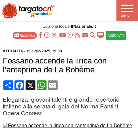
Edizione locale
IlNazionale.it
Radio Alba
ABBONATI
ATTUALITÀ
-
19 luglio 2025
, 19:00
Fossano accende la lirica con
l’anteprima de La Bohème
Condividi
Facebook
X
WhatsApp
Email
Eleganza, giovani talenti e grande repertorio
italiano alla serata di gala del Norma Fantini
Opera Contest