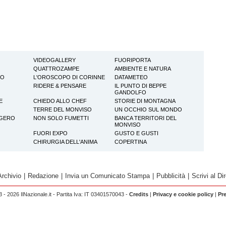
VIDEOGALLERY
FUORIPORTA
QUATTROZAMPE
AMBIENTE E NATURA
TO
L'OROSCOPO DI CORINNE
DATAMETEO
RIDERE & PENSARE
IL PUNTO DI BEPPE
GANDOLFO
E
CHIEDO ALLO CHEF
STORIE DI MONTAGNA
TERRE DEL MONVISO
UN OCCHIO SUL MONDO
GGERO
NON SOLO FUMETTI
BANCA TERRITORI DEL
MONVISO
FUORI EXPO
GUSTO E GUSTI
CHIRURGIA DELL'ANIMA
COPERTINA
Archivio
|
Redazione
|
Invia un Comunicato Stampa
|
Pubblicità
|
Scrivi al Dir
 - 2026 IlNazionale.it - Partita Iva: IT 03401570043 -
Credits
|
Privacy e cookie policy
|
Pr