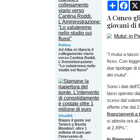
Condividi
Face
A Cuneo gli
giovani di 
Politica
Ad Alba si rilancia il
collegamento viario
"I mutui a tasso 
verso Cantina Roddi.
fisso. Con legger
L'Amministrazione:
“Lo valuteremo nello
due tipologie di
studio sui flussi”
dei mutui".
Sono i dati dell’
tassi operato da
sceso dal valore
offerte che dal 
finanziamenti a 
Attualità
Riapre il ponte sul
si attesta ora a
Tanaro a Bastia
al 2,49%.".
Mondovì: oltre 1
milione di euro per
l’intervento di
In Piemonte