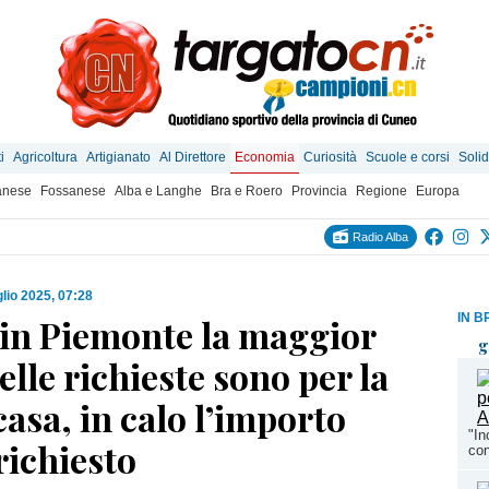
i
Agricoltura
Artigianato
Al Direttore
Economia
Curiosità
Scuole e corsi
Solid
anese
Fossanese
Alba e Langhe
Bra e Roero
Provincia
Regione
Europa
Radio Alba
glio 2025, 07:28
IN B
 in Piemonte la maggior
g
elle richieste sono per la
asa, in calo l’importo
"In
richiesto
con