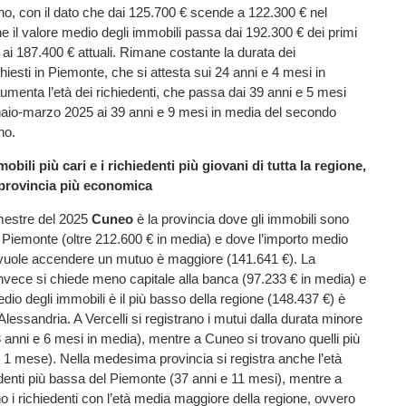
nno, con il dato che dai 125.700 € scende a 122.300 € nel
 il valore medio degli immobili passa dai 192.300 € dei primi
 ai 187.400 € attuali. Rimane costante la durata dei
hiesti in Piemonte, che si attesta sui 24 anni e 4 mesi in
menta l’età dei richiedenti, che passa dai 39 anni e 5 mesi
naio-marzo 2025 ai 39 anni e 9 mesi in media del secondo
no.
bili più cari e i richiedenti più giovani di tutta la regione,
 provincia più economica
mestre del 2025
Cuneo
è la provincia dove gli immobili sono
 il Piemonte (oltre 212.600 € in media) e dove l’importo medio
i vuole accendere un mutuo è maggiore (141.641 €). La
nvece si chiede meno capitale alla banca (97.233 € in media) e
edio degli immobili è il più basso della regione (148.437 €) è
Alessandria. A Vercelli si registrano i mutui dalla durata minore
3 anni e 6 mesi in media), mentre a Cuneo si trovano quelli più
e 1 mese). Nella medesima provincia si registra anche l’età
denti più bassa del Piemonte (37 anni e 11 mesi), mentre a
no i richiedenti con l’età media maggiore della regione, ovvero