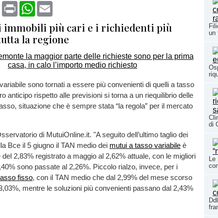
book
X
Print
WhatsApp
Email
 immobili più cari e i richiedenti più
Fil
un 
tutta la regione
Osp
riq
variabile sono tornati a essere più convenienti di quelli a tasso
o anticipo rispetto alle previsioni si torna a un riequilibrio delle
 tasso, situazione che è sempre stata “la regola” per il mercato
Cli
di 
Osservatorio di MutuiOnline.it. "A seguito dell’ultimo taglio dei
lla Bce il 5 giugno il TAN medio dei
mutui a tasso variabile
è
 del 2,83% registrato a maggio al 2,62% attuale, con le migliori
Le 
co
2,40% sono passate al 2,26%. Piccolo rialzo, invece, per i
tasso fisso
, con il TAN medio che dal 2,99% del mese scorso
l 3,03%, mentre le soluzioni più convenienti passano dal 2,43%
Ddl
fr