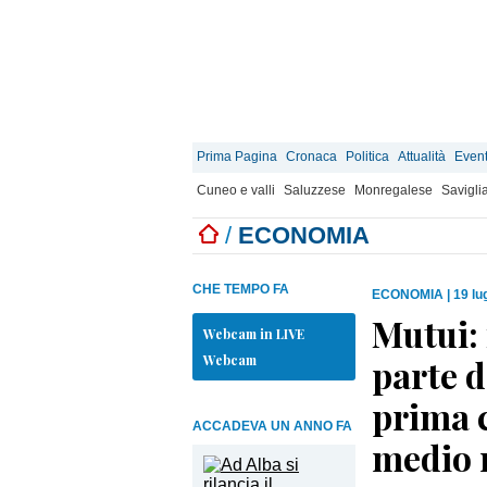
Prima Pagina
Cronaca
Politica
Attualità
Event
Cuneo e valli
Saluzzese
Monregalese
Savigli
/
ECONOMIA
CHE TEMPO FA
ECONOMIA
|
19 lu
Mutui:
Webcam in LIVE
Webcam
parte d
prima c
ACCADEVA UN ANNO FA
medio 