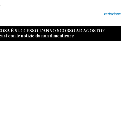
.
redazione
 COSA È SUCCESSO L’ANNO SCORSO AD AGOSTO?
cast con le notizie da non dimenticare