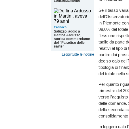
consolidamento
Se il tasso varia
dell’Osservatori
in Piemonte cont
Cronaca
98,0% del totale 
Saluzzo, addio a
flessione rispet
Delfina Ardusso,
storica commerciante
taglio da parte d
del “Paradiso delle
sarte”
relativi al tipo 
partire dai pross
Leggi tutte le notizie
deciso calo del 
tipologia di fin
del totale nello 
Per quanto riguar
trimestre del 202
verso l’acquisto
delle domande. S
della seconda cas
consolidamento
In leggero calo l