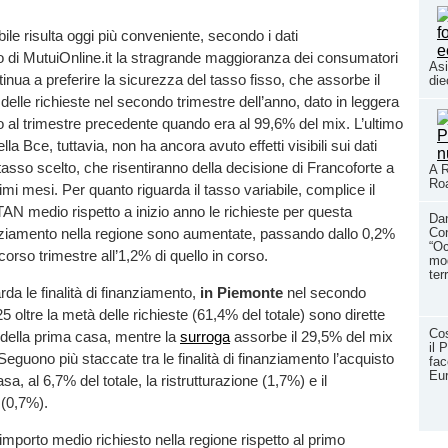
bile risulta oggi più conveniente, secondo i dati
o di MutuiOnline.it la stragrande maggioranza dei consumatori
Asi
inua a preferire la sicurezza del tasso fisso, che assorbe il
die
delle richieste nel secondo trimestre dell’anno, dato in leggera
to al trimestre precedente quando era al 99,6% del mix. L’ultimo
ella Bce, tuttavia, non ha ancora avuto effetti visibili sui dati
di tasso scelto, che risentiranno della decisione di Francoforte a
A R
Roa
imi mesi. Per quanto riguarda il tasso variabile, complice il
TAN medio rispetto a inizio anno le richieste per questa
Dan
anziamento nella regione sono aumentate, passando dallo 0,2%
Con
“Oc
scorso trimestre all’1,2% di quello in corso.
mod
ter
da le finalità di finanziamento,
in Piemonte
nel secondo
5 oltre la metà delle richieste (61,4% del totale) sono dirette
Cos
 della prima casa, mentre la
surroga
assorbe il 29,5% del mix
il 
eguono più staccate tra le finalità di finanziamento l’acquisto
fac
Eu
a, al 6,7% del totale, la ristrutturazione (1,7%) e il
 (0,7%).
’importo medio richiesto nella regione rispetto al primo