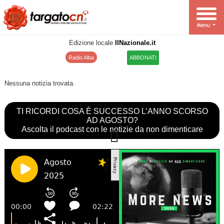
Edizione locale
IlNazionale.it
Radio Alba
ABBONATI
Nessuna notizia trovata.
TI RICORDI COSA È SUCCESSO L’ANNO SCORSO
AD AGOSTO?
Ascolta il podcast con le notizie da non dimenticare