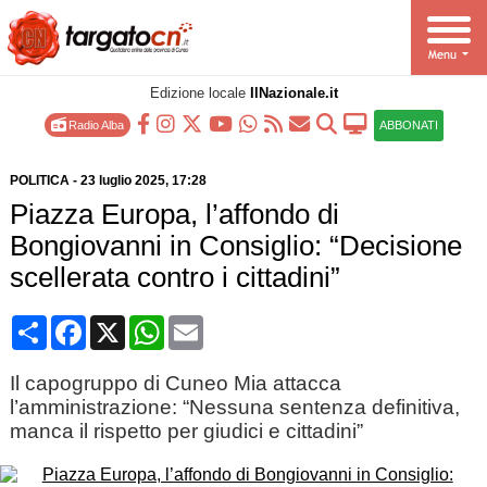
Edizione locale
IlNazionale.it
Radio Alba
ABBONATI
POLITICA
-
23 luglio 2025
, 17:28
Piazza Europa, l’affondo di
Bongiovanni in Consiglio: “Decisione
scellerata contro i cittadini”
Condividi
Facebook
X
WhatsApp
Email
Il capogruppo di Cuneo Mia attacca
l’amministrazione: “Nessuna sentenza definitiva,
manca il rispetto per giudici e cittadini”