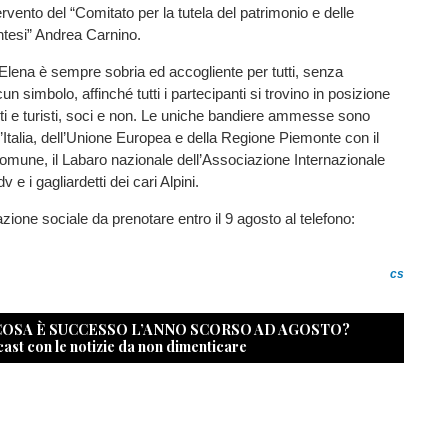
rvento del “Comitato per la tutela del patrimonio e delle
ntesi” Andrea Carnino.
’Elena è sempre sobria ed accogliente per tutti, senza
lcun simbolo, affinché tutti i partecipanti si trovino in posizione
anti e turisti, soci e non. Le uniche bandiere ammesse sono
ll’Italia, dell’Unione Europea e della Regione Piemonte con il
omune, il Labaro nazionale dell’Associazione Internazionale
e i gagliardetti dei cari Alpini.
zione sociale da prenotare entro il 9 agosto al telefono:
cs
 COSA È SUCCESSO L’ANNO SCORSO AD AGOSTO?
cast con le notizie da non dimenticare