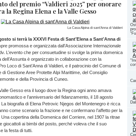
to del premio “Valdieri 2025” per onorare
ra la Regina Elena e la Valle Gesso
Ost
La Casa Alpina di sant'Anna di Valdieri
pro
“Fu
osto si terrà la XXXVI Festa di Sant’Elena a Sant’Anna di
pre promossa e organizzata dall’Associazione Internazionale
v. L’evento che per consuetudine si svolge la prima domenica
à dell’Assunta è organizzato in collaborazione con la
"In
con
Pro Loco di Sant’Anna di Valdieri, e il patrocinio del Comune di
te di Gestione Aree Protette Alpi Marittime, del Consiglio
emonte e della Provincia di Cuneo.
Car
a Valle Gesso era il luogo dove la Regina ogni anno amava
 onomastico e l’anniversario del fidanzamento, il 18 agosto
Dal
 La biografia di Elena Petrovic Njegos del Montenegro è ricca
anno come scenario la frazione e ne confermano l’affetto per la
 Una copertina della Domenica del Corriere, nel 1907 la ritrae
re giocattoli ai bimbi del posto, perché voleva che il suo
la festa di tutti.
Cer