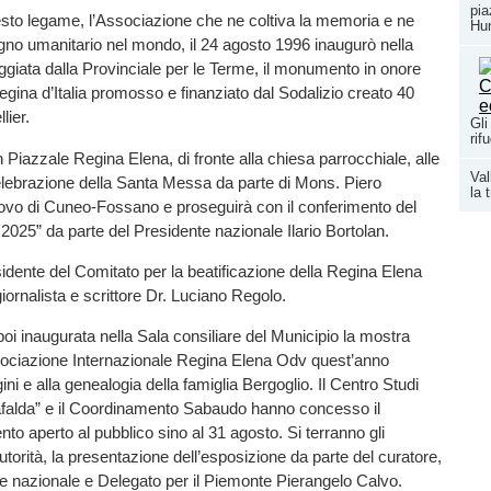
pia
esto legame, l’Associazione che ne coltiva la memoria e ne
Hun
no umanitario nel mondo, il 24 agosto 1996 inaugurò nella
eggiata dalla Provinciale per le Terme, il monumento in onore
gina d’Italia promosso e finanziato dal Sodalizio creato 40
lier.
Gli
rif
n Piazzale Regina Elena, di fronte alla chiesa parrocchiale, alle
Val
elebrazione della Santa Messa da parte di Mons. Piero
la 
vo di Cuneo-Fossano e proseguirà con il conferimento del
 2025” da parte del Presidente nazionale Ilario Bortolan.
esidente del Comitato per la beatificazione della Regina Elena
 giornalista e scrittore Dr. Luciano Regolo.
poi inaugurata nella Sala consiliare del Municipio la mostra
sociazione Internazionale Regina Elena Odv quest’anno
gini e alla genealogia della famiglia Bergoglio. Il Centro Studi
falda” e il Coordinamento Sabaudo hanno concesso il
ento aperto al pubblico sino al 31 agosto. Si terranno gli
autorità, la presentazione dell’esposizione da parte del curatore,
te nazionale e Delegato per il Piemonte Pierangelo Calvo.