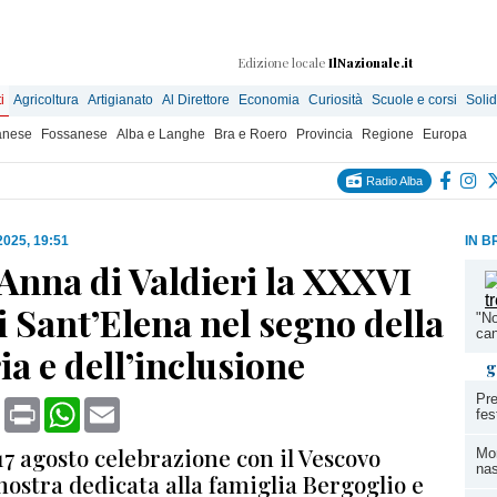
Edizione locale
IlNazionale.it
i
Agricoltura
Artigianato
Al Direttore
Economia
Curiosità
Scuole e corsi
Solid
anese
Fossanese
Alba e Langhe
Bra e Roero
Provincia
Regione
Europa
Radio Alba
 2025, 19:51
IN B
Anna di Valdieri la XXXVI
i Sant’Elena nel segno della
"No
can
a e dell’inclusione
g
Pre
book
X
Print
WhatsApp
Email
fes
7 agosto celebrazione con il Vescovo
Mom
nas
ostra dedicata alla famiglia Bergoglio e