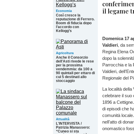
conferimen
il legame t
Economia
Così cresce la
reputazione di Ferrero.
Boom di fiducia dopo
l’accordo con
Kellogg’s
Domenica 17 ag
Valdieri
, da sem
Regina Elena Od
Agricoltura
Anche il Consorzio
dopo la solennit
dell'Asti rivede le rese
Parrocchia e la 
per la prossima
vendemmia: da 100 a
Valdieri, dell’En
90 quintali per ettaro di
cui 5 destinati allo
Regionale del Pi
stoccaggio
La località dell
celebrare il suo
1896 a Cettigne.
di episodi che h
comunità locale.
Attualità
nell’atto di dona
L'INTERVISTA /
Patrizia Manassero:
onomastico fosse 
“Cuneo si sta