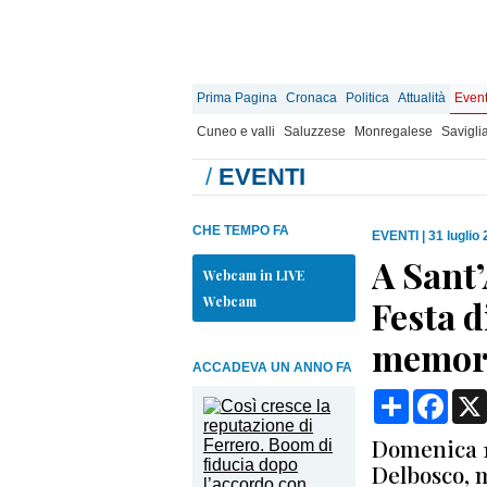
Prima Pagina
Cronaca
Politica
Attualità
Event
Cuneo e valli
Saluzzese
Monregalese
Savigli
/
EVENTI
CHE TEMPO FA
EVENTI
|
31 luglio
A Sant’
Webcam in LIVE
Webcam
Festa d
memori
ACCADEVA UN ANNO FA
Condividi
Face
Domenica 1
Delbosco, m