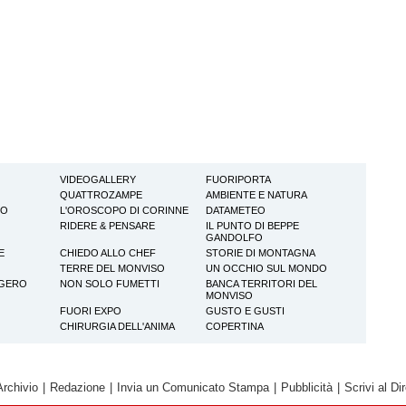
VIDEOGALLERY
FUORIPORTA
QUATTROZAMPE
AMBIENTE E NATURA
TO
L'OROSCOPO DI CORINNE
DATAMETEO
RIDERE & PENSARE
IL PUNTO DI BEPPE
GANDOLFO
E
CHIEDO ALLO CHEF
STORIE DI MONTAGNA
TERRE DEL MONVISO
UN OCCHIO SUL MONDO
GGERO
NON SOLO FUMETTI
BANCA TERRITORI DEL
MONVISO
FUORI EXPO
GUSTO E GUSTI
CHIRURGIA DELL'ANIMA
COPERTINA
Archivio
|
Redazione
|
Invia un Comunicato Stampa
|
Pubblicità
|
Scrivi al Dir