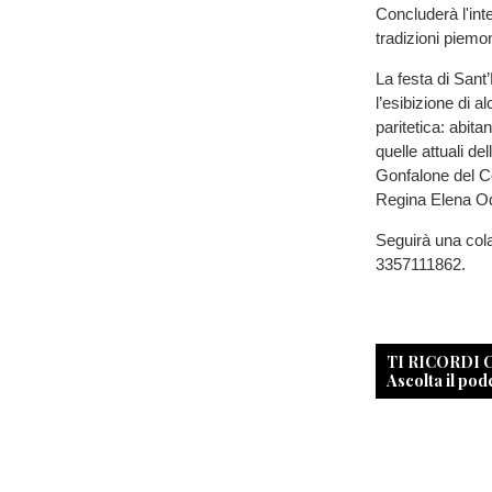
Concluderà l'inte
tradizioni piemo
La festa di Sant
l’esibizione di a
paritetica: abit
quelle attuali de
Gonfalone del C
Regina Elena Odv 
Seguirà una cola
3357111862.
TI RICORDI
Ascolta il pod