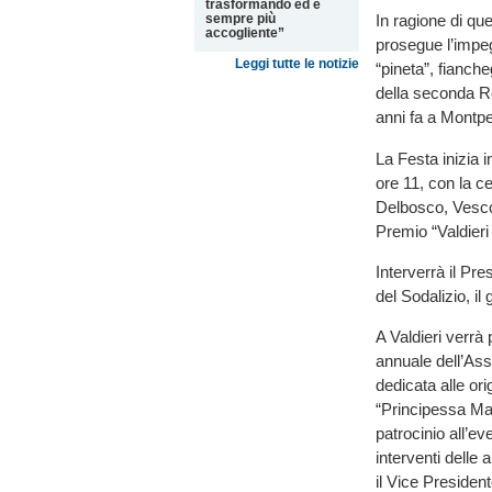
trasformando ed è
sempre più
In ragione di qu
accogliente”
prosegue l’impeg
Leggi tutte le notizie
“pineta”, fianch
della seconda Re
anni fa a Montpel
La Festa inizia i
ore 11, con la c
Delbosco, Vesco
Premio “Valdieri
Interverrà il Pr
del Sodalizio, il
A Valdieri verrà 
annuale dell’As
dedicata alle ori
“Principessa Ma
patrocinio all’ev
interventi delle 
il Vice Presiden