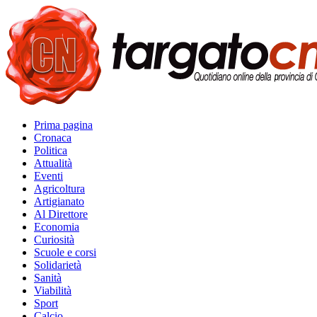
Prima pagina
Cronaca
Politica
Attualità
Eventi
Agricoltura
Artigianato
Al Direttore
Economia
Curiosità
Scuole e corsi
Solidarietà
Sanità
Viabilità
Sport
Calcio