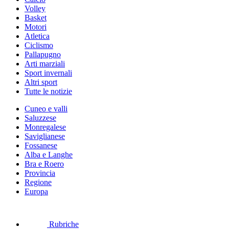
Volley
Basket
Motori
Atletica
Ciclismo
Pallapugno
Arti marziali
Sport invernali
Altri sport
Tutte le notizie
Cuneo e valli
Saluzzese
Monregalese
Saviglianese
Fossanese
Alba e Langhe
Bra e Roero
Provincia
Regione
Europa
Rubriche