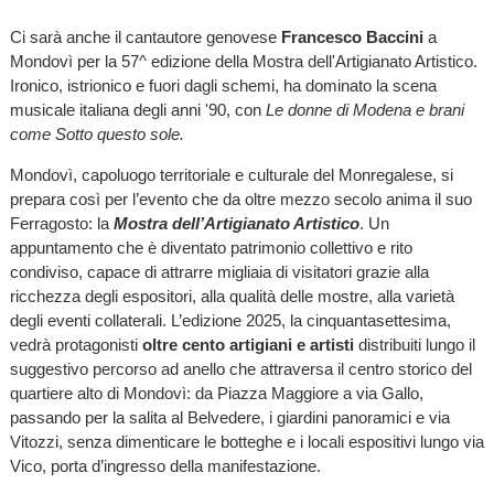
Ci sarà anche il cantautore genovese
Francesco Baccini
a
Mondovì per la 57^ edizione della Mostra dell'Artigianato Artistico.
Ironico, istrionico e fuori dagli schemi, ha dominato la scena
musicale italiana degli anni '90, con
Le donne di Modena e brani
come Sotto questo sole.
Mondovì, capoluogo territoriale e culturale del Monregalese, si
prepara così per l’evento che da oltre mezzo secolo anima il suo
Ferragosto: la
Mostra dell’Artigianato Artistico
. Un
appuntamento che è diventato patrimonio collettivo e rito
condiviso, capace di attrarre migliaia di visitatori grazie alla
ricchezza degli espositori, alla qualità delle mostre, alla varietà
degli eventi collaterali. L’edizione 2025, la cinquantasettesima,
vedrà protagonisti
oltre cento artigiani e artisti
distribuiti lungo il
suggestivo percorso ad anello che attraversa il centro storico del
quartiere alto di Mondovì: da Piazza Maggiore a via Gallo,
passando per la salita al Belvedere, i giardini panoramici e via
Vitozzi, senza dimenticare le botteghe e i locali espositivi lungo via
Vico, porta d’ingresso della manifestazione.