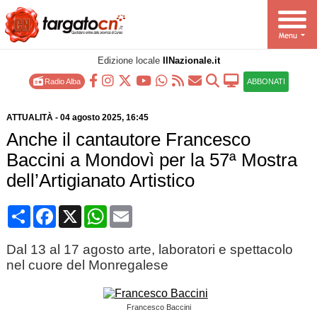
Edizione locale
IlNazionale.it
Radio Alba
ABBONATI
ATTUALITÀ
-
04 agosto 2025
, 16:45
Anche il cantautore Francesco
Baccini a Mondovì per la 57ª Mostra
dell’Artigianato Artistico
Condividi
Facebook
X
WhatsApp
Email
Dal 13 al 17 agosto arte, laboratori e spettacolo
nel cuore del Monregalese
Francesco Baccini