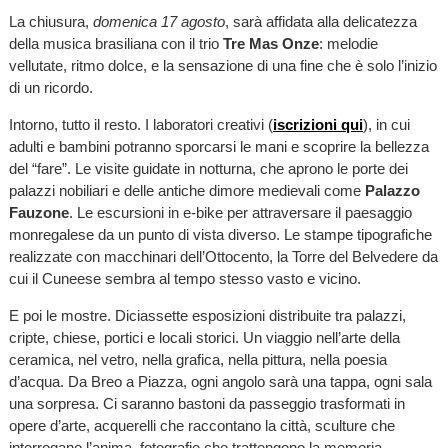
La chiusura,
domenica 17 agosto
, sarà affidata alla delicatezza
della musica brasiliana con il trio
Tre Mas Onze
: melodie
vellutate, ritmo dolce, e la sensazione di una fine che è solo l’inizio
di un ricordo.
Intorno, tutto il resto. I laboratori creativi (
iscrizioni qui
), in cui
adulti e bambini potranno sporcarsi le mani e scoprire la bellezza
del “fare”. Le visite guidate in notturna, che aprono le porte dei
palazzi nobiliari e delle antiche dimore medievali come
Palazzo
Fauzone
. Le escursioni in e-bike per attraversare il paesaggio
monregalese da un punto di vista diverso. Le stampe tipografiche
realizzate con macchinari dell’Ottocento, la Torre del Belvedere da
cui il Cuneese sembra al tempo stesso vasto e vicino.
E poi le mostre. Diciassette esposizioni distribuite tra palazzi,
cripte, chiese, portici e locali storici. Un viaggio nell’arte della
ceramica, nel vetro, nella grafica, nella pittura, nella poesia
d’acqua. Da Breo a Piazza, ogni angolo sarà una tappa, ogni sala
una sorpresa. Ci saranno bastoni da passeggio trasformati in
opere d’arte, acquerelli che raccontano la città, sculture che
interrogano l’anima, fotografie che trattengono la memoria.