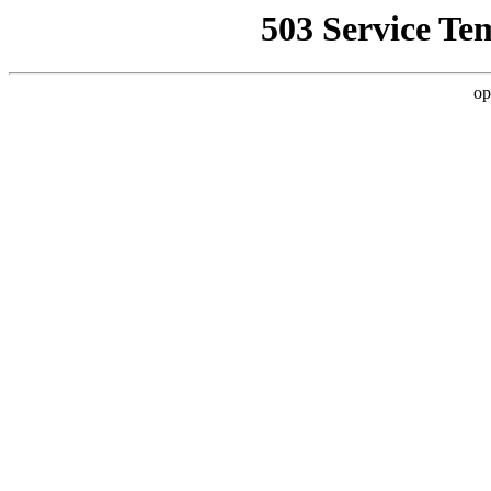
503 Service Te
op