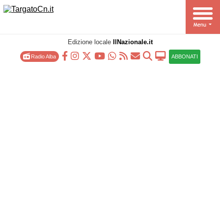
Edizione locale
IlNazionale.it
Radio Alba
ABBONATI