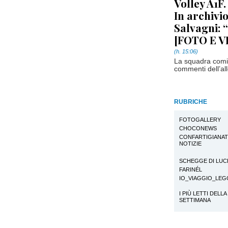
Volley A1F.
In archivi
Salvagni: 
[FOTO E V
(h. 15:06)
La squadra cominc
commenti dell’all
RUBRICHE
FOTOGALLERY
CHOCONEWS
CONFARTIGIANA
NOTIZIE
SCHEGGE DI LUC
FARINÉL
IO_VIAGGIO_LE
I PIÙ LETTI DELLA
SETTIMANA