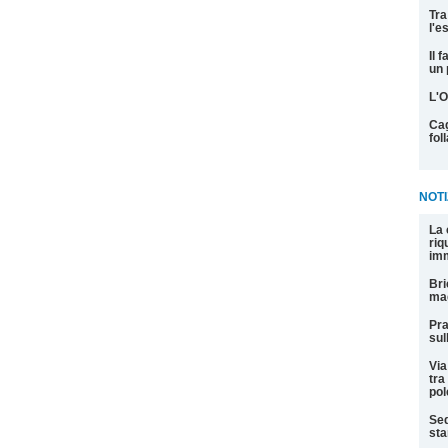
Tra
l'e
Il 
un 
L'O
Cag
fol
NOTI
La 
riq
imm
Bri
mag
Pra
sul
Via
tra
pol
Sed
sta