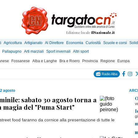
Edizione locale
IlNazionale.it
i
Agricoltura
Artigianato
Al Direttore
Economia
Curiosità
Scuole e corsi
Solid
Pallapugno
Arti marziali
Sport invernali
Altri sport
anese
Fossanese
Alba e Langhe
Bra e Roero
Provincia
Regione
Europa
Radio Alba
12 agosto
ARCH
minile: sabato 30 agosto torna a
O
v
 magia del "Puma Start"
I
g
street food faranno da cornice alla presentazione di tutte le
m
m