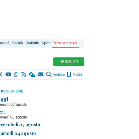
arietà
Sanità
Viabilità
Sport
Tutte le notizie
ABBONATI
Archivio
Mobile
IVIO 24 ORE
ggi
enerdì 07 agosto
eri
iovedì 06 agosto
ercoledì 05 agosto
artedì 04 agosto