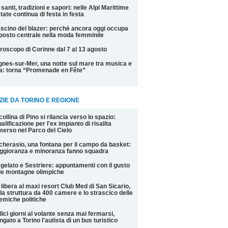
 santi, tradizioni e sapori: nelle Alpi Marittime
state continua di festa in festa
fascino del blazer: perché ancora oggi occupa
posto centrale nella moda femminile
roscopo di Corinne dal 7 al 13 agosto
nes-sur-Mer, una notte sul mare tra musica e
la: torna “Promenade en Fête”
ZIE DA TORINO E REGIONE
collina di Pino si rilancia verso lo spazio:
ualificazione per l'ex impianto di risalita
erso nel Parco del Cielo
cherasio, una fontana per il campo da basket:
gioranza e minoranza fanno squadra
gelato e Sestriere: appuntamenti con il gusto
le montagne olimpiche
 libera al maxi resort Club Med di San Sicario,
 la struttura da 400 camere e lo strascico delle
emiche politiche
ici giorni al volante senza mai fermarsi,
ngato a Torino l'autista di un bus turistico