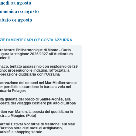
unedì 03 agosto
omenica 02 agosto
abato 01 agosto
ZIE DI MONTECARLO E COSTA AZZURRA
rchestre Philharmonique di Monte - Carlo
ugura la stagione 2026/2027 all'Auditorium
nier III
aco, tentato assassinio con esplosivo del 29
gno: proseguono le indagini, rafforzata la
perazione giudiziaria con l'Ucraina
ervazione dei cetacei nel Mar Mediterraneo:
imperdibile escursione in barca a vela nel
tuario Pelagos
ita guidata del borgo di Sainte-Agnès, alla
perta del villaggio costiero più alto d'Europa
tien van Manen, la poesia del quotidiano in
tra a Mougins (Foto)
Marché Estival Nocturne di Mentone: sul Mail
Bastion oltre due mesi di artigianato,
atività e shopping serale