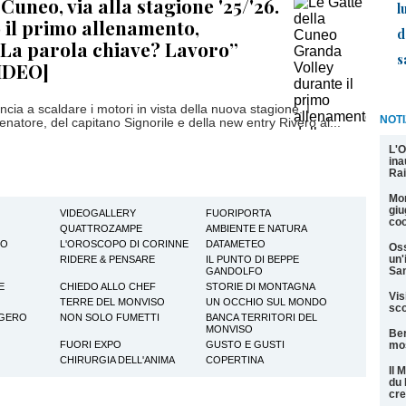
 Cuneo, via alla stagione '25/'26.
l
o il primo allenamento,
d
“La parola chiave? Lavoro”
s
IDEO]
ia a scaldare i motori in vista della nuova stagione. I
NOTI
enatore, del capitano Signorile e della new entry Rivero al...
L'O
ina
Rai
Mon
giu
VIDEOGALLERY
FUORIPORTA
coo
QUATTROZAMPE
AMBIENTE E NATURA
TO
L'OROSCOPO DI CORINNE
DATAMETEO
Oss
un'
RIDERE & PENSARE
IL PUNTO DI BEPPE
San
GANDOLFO
E
CHIEDO ALLO CHEF
STORIE DI MONTAGNA
Vis
TERRE DEL MONVISO
UN OCCHIO SUL MONDO
sco
GGERO
NON SOLO FUMETTI
BANCA TERRITORI DEL
MONVISO
Ber
FUORI EXPO
GUSTO E GUSTI
mos
CHIRURGIA DELL'ANIMA
COPERTINA
Il 
du 
cre