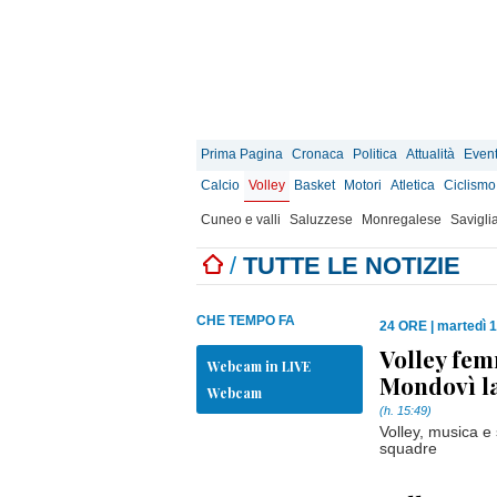
Prima Pagina
Cronaca
Politica
Attualità
Event
Calcio
Volley
Basket
Motori
Atletica
Ciclismo
Cuneo e valli
Saluzzese
Monregalese
Savigli
/
TUTTE LE NOTIZIE
CHE TEMPO FA
24 ORE
|
martedì 
Volley fem
Webcam in LIVE
Mondovì la
Webcam
(h. 15:49)
Volley, musica e 
squadre