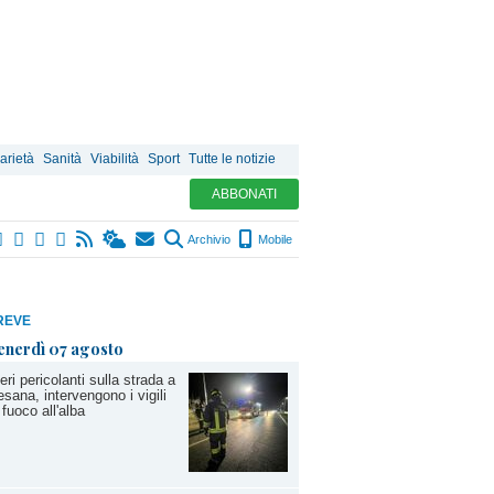
arietà
Sanità
Viabilità
Sport
Tutte le notizie
ABBONATI
Archivio
Mobile
REVE
enerdì 07 agosto
eri pericolanti sulla strada a
sana, intervengono i vigili
 fuoco all'alba