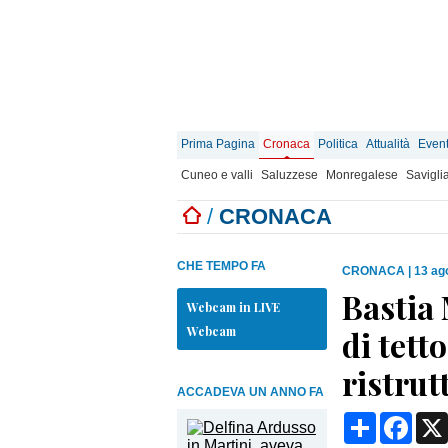
Prima Pagina
Cronaca
Politica
Attualità
Event
Cuneo e valli
Saluzzese
Monregalese
Savigli
/
CRONACA
CHE TEMPO FA
CRONACA
|
13 ag
Bastia
Webcam in LIVE
Webcam
di tett
ristrut
ACCADEVA UN ANNO FA
Condividi
Face