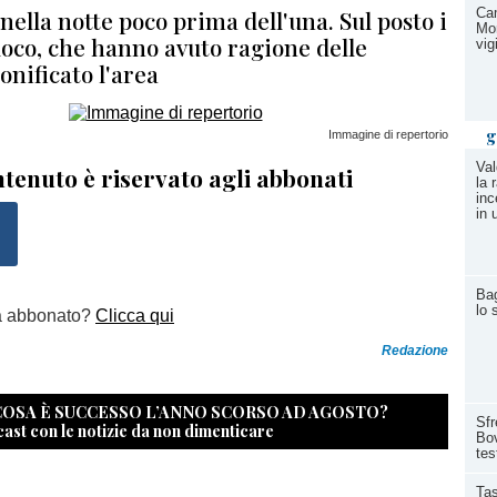
nella notte poco prima dell'una. Sul posto i
Cam
Mor
fuoco, che hanno avuto ragione delle
vig
nificato l'area
g
Immagine di repertorio
Val
tenuto è riservato agli abbonati
la 
inc
in
Bag
lo 
a abbonato?
Clicca qui
Redazione
 COSA È SUCCESSO L’ANNO SCORSO AD AGOSTO?
Sfr
cast con le notizie da non dimenticare
Bov
tes
Tas