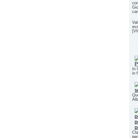
co
Gio
car
Val
eva
[V
In 
in 
Que
Alb
Cla
per