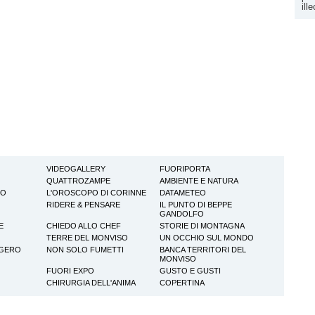
ill
VIDEOGALLERY
FUORIPORTA
QUATTROZAMPE
AMBIENTE E NATURA
TO
L'OROSCOPO DI CORINNE
DATAMETEO
RIDERE & PENSARE
IL PUNTO DI BEPPE
GANDOLFO
E
CHIEDO ALLO CHEF
STORIE DI MONTAGNA
TERRE DEL MONVISO
UN OCCHIO SUL MONDO
GGERO
NON SOLO FUMETTI
BANCA TERRITORI DEL
MONVISO
FUORI EXPO
GUSTO E GUSTI
CHIRURGIA DELL'ANIMA
COPERTINA