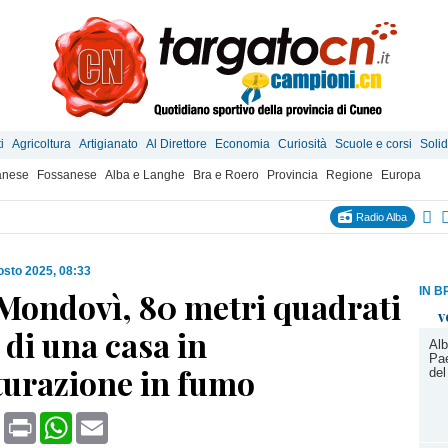
i
Agricoltura
Artigianato
Al Direttore
Economia
Curiosità
Scuole e corsi
Solid
anese
Fossanese
Alba e Langhe
Bra e Roero
Provincia
Regione
Europa
Radio Alba
osto 2025, 08:33
IN B
 Mondovì, 80 metri quadrati
v
o di una casa in
Alb
Pae
turazione in fumo
del
book
X
Print
WhatsApp
Email