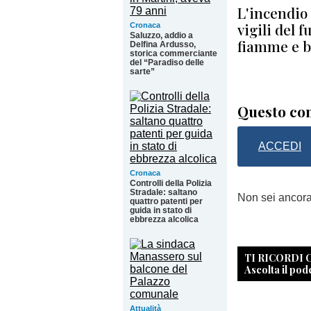
L'incendio 
vigili del 
Cronaca
Saluzzo, addio a
fiamme e bo
Delfina Ardusso,
storica commerciante
del “Paradiso delle
sarte”
Questo con
ACCEDI
Cronaca
Controlli della Polizia
Stradale: saltano
Non sei ancor
quattro patenti per
guida in stato di
ebbrezza alcolica
TI RICORDI
Ascolta il pod
Attualità