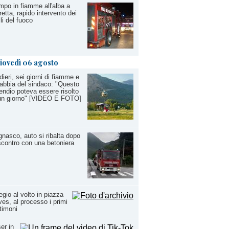
po in fiamme all'alba a
etta, rapido intervento dei
ili del fuoco
iovedì 06 agosto
dieri, sei giorni di fiamme e
rabbia del sindaco: "Questo
endio poteva essere risolto
 un giorno" [VIDEO E FOTO]
nasco, auto si ribalta dopo
scontro con una betoniera
egio al volto in piazza
es, al processo i primi
timoni
er in