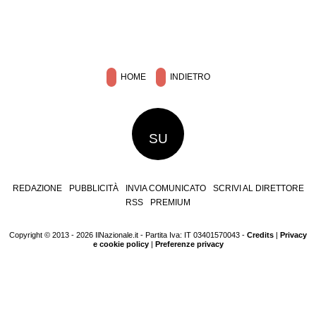
HOME
INDIETRO
SU
REDAZIONE
PUBBLICITÀ
INVIA COMUNICATO
SCRIVI AL DIRETTORE
RSS
PREMIUM
Copyright © 2013 - 2026 IlNazionale.it - Partita Iva: IT 03401570043 -
Credits
|
Privacy
e cookie policy
|
Preferenze privacy