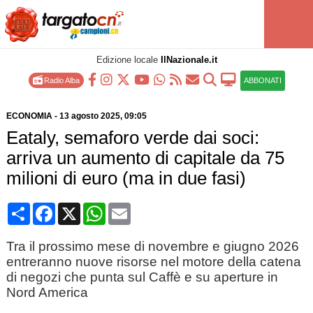
Edizione locale
IlNazionale.it
Radio Alba
ABBONATI
ECONOMIA
-
13 agosto 2025
, 09:05
Eataly, semaforo verde dai soci:
arriva un aumento di capitale da 75
milioni di euro (ma in due fasi)
Condividi
Facebook
X
WhatsApp
Email
Tra il prossimo mese di novembre e giugno 2026
entreranno nuove risorse nel motore della catena
di negozi che punta sul Caffè e su aperture in
Nord America