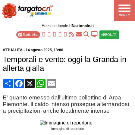
Edizione locale
IlNazionale.it
Radio Alba
ABBONATI
ATTUALITÀ
-
14 agosto 2025
, 13:00
Temporali e vento: oggi la Granda in
allerta gialla
Condividi
Facebook
X
WhatsApp
Email
E' quanto emesso dall'ultimo bollettino di Arpa
Piemonte. Il caldo intenso prosegue alternandosi
a precipitazioni anche localmente intense
Immagine di repertorio