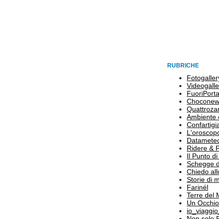
RUBRICHE
Fotogaller
Videogalle
FuoriPort
Choconew
Quattroz
Ambiente 
Confartigi
L'oroscop
Datamete
Ridere & 
Il Punto d
Schegge d
Chiedo all
Storie di
Farinél
Terre del
Un Occhio
io_viaggi
Non solo 