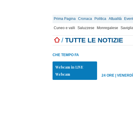
Prima Pagina
Cronaca
Politica
Attualità
Event
Cuneo e valli
Saluzzese
Monregalese
Savigli
/
TUTTE LE NOTIZIE
CHE TEMPO FA
Webcam in LIVE
Webcam
24 ORE
|
VENERDÌ