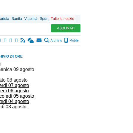
arietà
Sanità
Viabilità
Sport
Tutte le notizie
ABBONATI
Archivio
Mobile
IVIO 24 ORE
i
enica 09 agosto
ato 08 agosto
erdì 07 agosto
vedì 06 agosto
coledì 05 agosto
tedì 04 agosto
edì 03 agosto