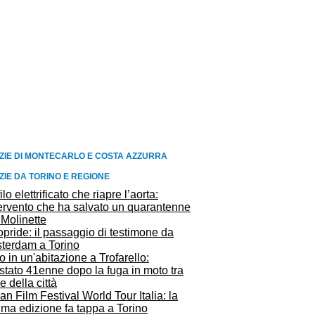
ZIE DI MONTECARLO E COSTA AZZURRA
ZIE DA TORINO E REGIONE
ilo elettrificato che riapre l’aorta:
tervento che ha salvato un quarantenne
 Molinette
pride: il passaggio di testimone da
terdam a Torino
o in un'abitazione a Trofarello:
stato 41enne dopo la fuga in moto tra
ie della città
n Film Festival World Tour Italia: la
ma edizione fa tappa a Torino