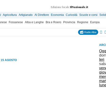
Edizione locale
IlNazionale.it
i
Agricoltura
Artigianato
Al Direttore
Economia
Curiosità
Scuole e corsi
Solid
anese
Fossanese
Alba e Langhe
Bra e Roero
Provincia
Regione
Europa
Radio Alba
ARCH
Ogg
dom
Ieri
 15 AGOSTO
sab
ven
gio
mer
mar
lun