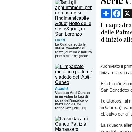
Serie C
Condividi
Face
La squadra 
delle Palme
d'inizio all
Eventi
La Granda sotto le
stelle: weekend di
festa, cultura e natura
prima di Ferragosto
Archiviato il pri
iniziare la sua 
Fischio d’inizio 
Attualità
San Benedetto de
Viadotto Asti-Cuneo:
in un video le fasi di
posa dell’impalcato
I giallorossi, al
metallico da 290
in C unica), van
tonnellate [VIDEO]
obiettivo per gl
La squadra alle
rimediata meno d