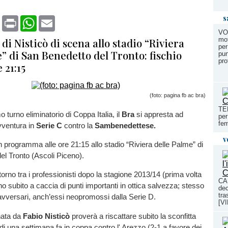
s
book
X
Print
WhatsApp
Email
VO
di Nisticò di scena allo stadio “Riviera
mot
per
” di San Benedetto del Tronto: fischio
pun
pro
e 21:15
(foto: pagina fb ac bra)
TEN
mo turno eliminatorio di Coppa Italia, il
Bra
si appresta ad
per
fem
avventura in
Serie C
contro la
Sambenedettese.
v
in programma alle ore 21:15 allo stadio “Riviera delle Palme” di
l Tronto (Ascoli Piceno).
 ritorno tra i professionisti dopo la stagione 2013/14 (prima volta
CA
no subito a caccia di punti importanti in ottica salvezza; stesso
dec
tra
i avversari, anch’essi neopromossi dalla Serie D.
[V
nata da
Fabio Nisticò
proverà a riscattare subito la sconfitta
i una settimana fa in coppa contro l' Arezzo (2-1 a favore dei