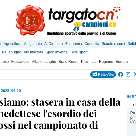
i
Agricoltura
Artigianato
Al Direttore
Economia
Curiosità
Scuole e corsi
Solid
Pallapugno
Arti marziali
Sport invernali
Altri sport
anese
Fossanese
Alba e Langhe
Bra e Roero
Provincia
Regione
Europa
Radio Alba
 2025, 06:10
IN B
 siamo: stasera in casa della
d
edettese l'esordio dei
PA
pri
ossi nel campionato di
d'A