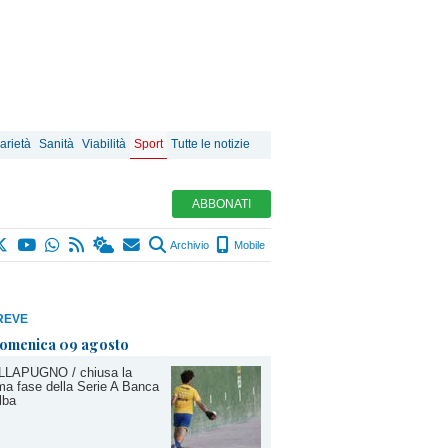
arietà
Sanità
Viabilità
Sport
Tutte le notizie
ABBONATI
Archivio
Mobile
REVE
omenica 09 agosto
LLAPUGNO / chiusa la
ma fase della Serie A Banca
lba