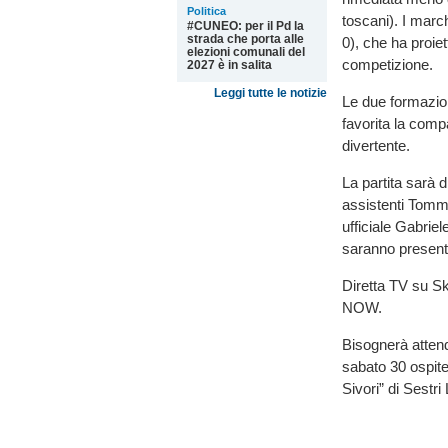
Politica
toscani). I marc
#CUNEO: per il Pd la
strada che porta alle
0), che ha proiet
elezioni comunali del
competizione.
2027 è in salita
Leggi tutte le notizie
Le due formazio
favorita la comp
divertente.
La partita sarà d
assistenti Tomm
ufficiale Gabrie
saranno presenti
Diretta TV su Sk
NOW.
Bisognerà attend
sabato 30 ospiter
Sivori” di Sestri