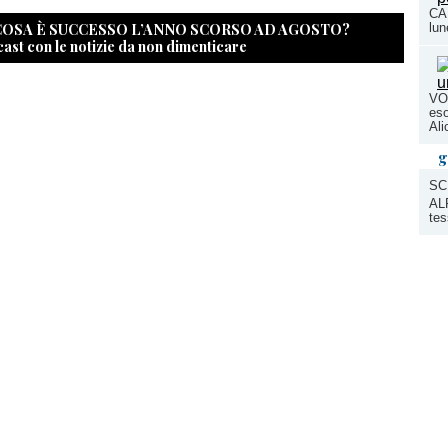
CAL
 COSA È SUCCESSO L’ANNO SCORSO AD AGOSTO?
lun
cast con le notizie da non dimenticare
VO
eso
Ali
g
SC
ALP
tes