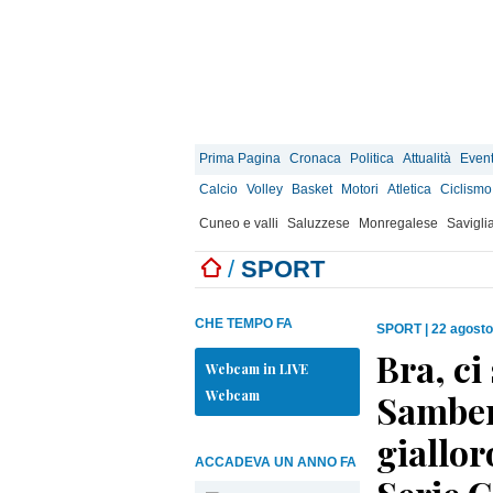
Prima Pagina
Cronaca
Politica
Attualità
Event
Calcio
Volley
Basket
Motori
Atletica
Ciclismo
Cuneo e valli
Saluzzese
Monregalese
Savigli
/
SPORT
CHE TEMPO FA
SPORT
|
22 agosto
Bra, ci
Webcam in LIVE
Webcam
Samben
giallor
ACCADEVA UN ANNO FA