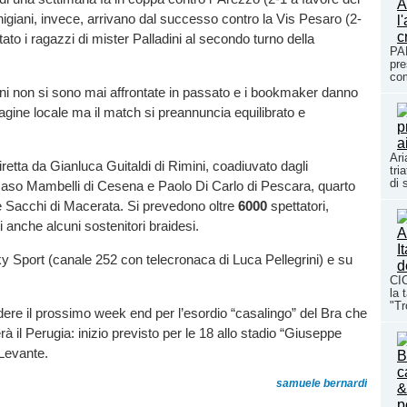
higiani, invece, arrivano dal successo contro la Vis Pesaro (2-
tato i ragazzi di mister Palladini al secondo turno della
PA
pre
com
ni non si sono mai affrontate in passato e i bookmaker danno
agine locale ma il match si preannuncia equilibrato e
Ari
iretta da Gianluca Guitaldi di Rimini, coadiuvato dagli
tri
di 
aso Mambelli di Cesena e Paolo Di Carlo di Pescara, quarto
le Sacchi di Macerata. Si prevedono oltre
6000
spettatori,
 anche alcuni sostenitori braidesi.
y Sport (canale 252 con telecronaca di Luca Pellegrini) e su
CIC
la 
"Tr
ere il prossimo week end per l’esordio “casalingo” del Bra che
à il Perugia: inizio previsto per le 18 allo stadio “Giuseppe
 Levante.
samuele bernardi