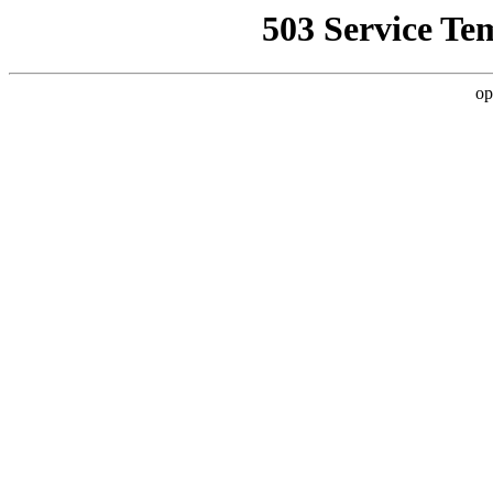
503 Service Te
op