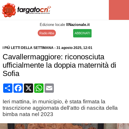
Edizione locale
IlNazionale.it
Radio Alba
ABBONATI
I PIÙ LETTI DELLA SETTIMANA
-
31 agosto 2025
, 12:01
Cavallermaggiore: riconosciuta
ufficialmente la doppia maternità di
Sofia
Condividi
Facebook
X
WhatsApp
Email
Ieri mattina, in municipio, è stata firmata la
trascrizione aggiornata dell’atto di nascita della
bimba nata nel 2023