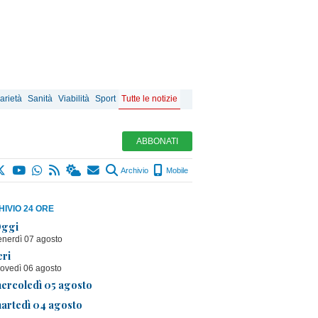
arietà
Sanità
Viabilità
Sport
Tutte le notizie
ABBONATI
Archivio
Mobile
IVIO 24 ORE
ggi
enerdì 07 agosto
eri
iovedì 06 agosto
ercoledì 05 agosto
artedì 04 agosto