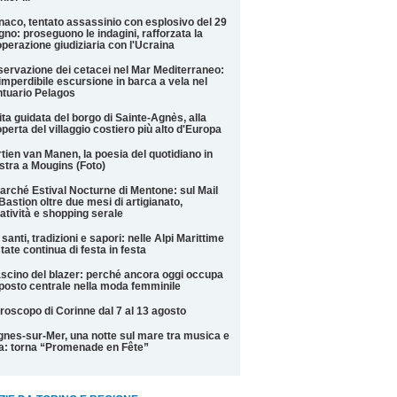
aco, tentato assassinio con esplosivo del 29
gno: proseguono le indagini, rafforzata la
perazione giudiziaria con l'Ucraina
ervazione dei cetacei nel Mar Mediterraneo:
imperdibile escursione in barca a vela nel
tuario Pelagos
ita guidata del borgo di Sainte-Agnès, alla
perta del villaggio costiero più alto d'Europa
tien van Manen, la poesia del quotidiano in
tra a Mougins (Foto)
Marché Estival Nocturne di Mentone: sul Mail
Bastion oltre due mesi di artigianato,
atività e shopping serale
 santi, tradizioni e sapori: nelle Alpi Marittime
state continua di festa in festa
fascino del blazer: perché ancora oggi occupa
posto centrale nella moda femminile
roscopo di Corinne dal 7 al 13 agosto
nes-sur-Mer, una notte sul mare tra musica e
la: torna “Promenade en Fête”