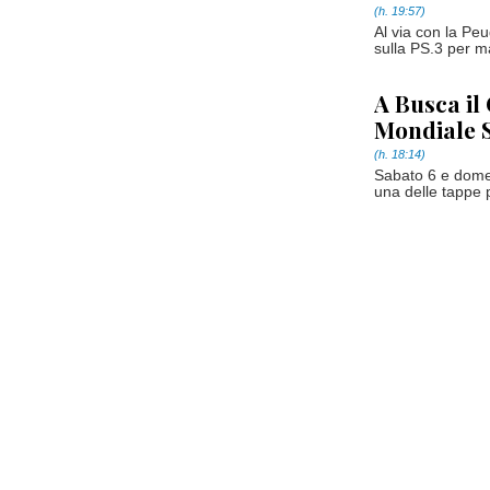
(h. 19:57)
Al via con la Pe
sulla PS.3 per ma
A Busca il
Mondiale 
(h. 18:14)
Sabato 6 e domen
una delle tappe p