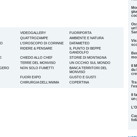
Mon
giu
coo
Oss
un'
San
VIDEOGALLERY
FUORIPORTA
QUATTROZAMPE
AMBIENTE E NATURA
Vis
TO
L'OROSCOPO DI CORINNE
DATAMETEO
sco
RIDERE & PENSARE
IL PUNTO DI BEPPE
GANDOLFO
Ber
mos
E
CHIEDO ALLO CHEF
STORIE DI MONTAGNA
TERRE DEL MONVISO
UN OCCHIO SUL MONDO
Il 
GGERO
NON SOLO FUMETTI
BANCA TERRITORI DEL
du 
MONVISO
cre
FUORI EXPO
GUSTO E GUSTI
Tra
CHIRURGIA DELL'ANIMA
COPERTINA
l'e
Il 
un 
L'O
Cag
fol