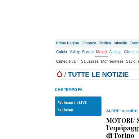
Prima Pagina
Cronaca
Politica
Attualità
Event
Calcio
Volley
Basket
Motori
Atletica
Ciclismo
Cuneo e valli
Saluzzese
Monregalese
Savigli
/
TUTTE LE NOTIZIE
CHE TEMPO FA
Webcam in LIVE
Webcam
24 ORE
|
lunedì 01
MOTORI/ S
l'equipagg
di Torino