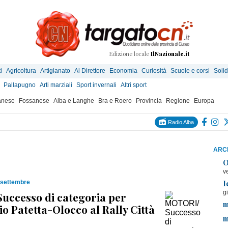
Edizione locale
IlNazionale.it
i
Agricoltura
Artigianato
Al Direttore
Economia
Curiosità
Scuole e corsi
Solid
Pallapugno
Arti marziali
Sport invernali
Altri sport
anese
Fossanese
Alba e Langhe
Bra e Roero
Provincia
Regione
Europa
Radio Alba
ARCH
O
v
I
 settembre
g
uccesso di categoria per
m
io Patetta-Olocco al Rally Città
m