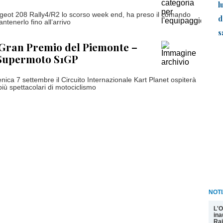
l
ugeot 208 Rally4/R2 lo scorso week end, ha preso il comando
d
ntenerlo fino all’arrivo
s
 Gran Premio del Piemonte –
Supermoto S1GP
ica 7 settembre il Circuito Internazionale Kart Planet ospiterà
iù spettacolari di motociclismo
NOTI
L'O
ina
Rai