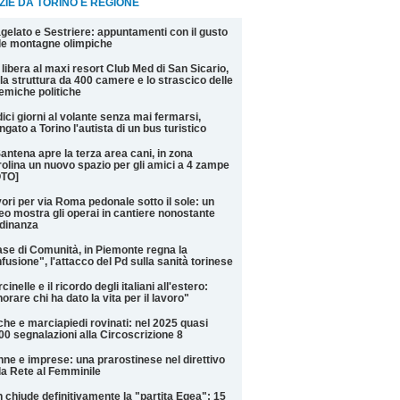
ZIE DA TORINO E REGIONE
gelato e Sestriere: appuntamenti con il gusto
le montagne olimpiche
 libera al maxi resort Club Med di San Sicario,
 la struttura da 400 camere e lo strascico delle
emiche politiche
ici giorni al volante senza mai fermarsi,
ngato a Torino l'autista di un bus turistico
antena apre la terza area cani, in zona
olina un nuovo spazio per gli amici a 4 zampe
OTO]
ori per via Roma pedonale sotto il sole: un
eo mostra gli operai in cantiere nonostante
rdinanza
se di Comunità, in Piemonte regna la
fusione", l'attacco del Pd sulla sanità torinese
cinelle e il ricordo degli italiani all'estero:
orare chi ha dato la vita per il lavoro"
he e marciapiedi rovinati: nel 2025 quasi
00 segnalazioni alla Circoscrizione 8
ne e imprese: una prarostinese nel direttivo
la Rete al Femminile
n chiude definitivamente la "partita Egea": 15