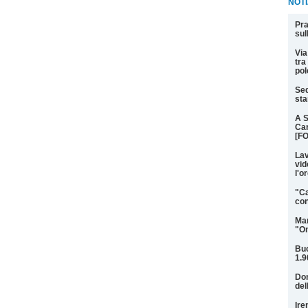
NOTI
Pra
sul
Via
tra
pol
Sed
sta
A S
Car
[F
Lav
vid
l'o
"Ca
con
Mar
"On
Buc
1.9
Don
del
Ire