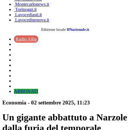
Montecarlonews.it
Torinoggi.it
Lavocediasti.it
Lavocedigenova.it
Edizione locale
IlNazionale.it
Radio Alba
ABBONATI
Economia
-
02 settembre 2025
, 11:23
Un gigante abbattuto a Narzole
dalla furia del temporale