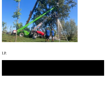
I.P.
TI RICORDI COSA È SUCCESSO L’ANNO
SCORSO AD AGOSTO?
Ascolta il podcast con le notizie da non dimenticare