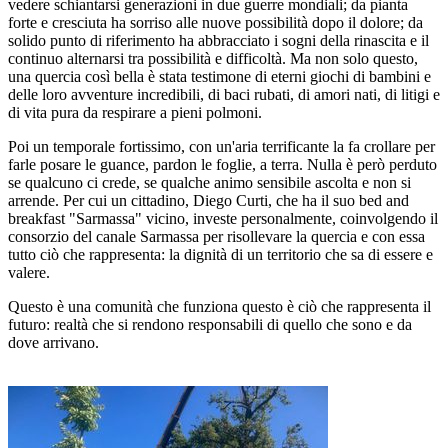
vedere schiantarsi generazioni in due guerre mondiali; da pianta
forte e cresciuta ha sorriso alle nuove possibilità dopo il dolore; da
solido punto di riferimento ha abbracciato i sogni della rinascita e il
continuo alternarsi tra possibilità e difficoltà. Ma non solo questo,
una quercia così bella è stata testimone di eterni giochi di bambini e
delle loro avventure incredibili, di baci rubati, di amori nati, di litigi e
di vita pura da respirare a pieni polmoni.
Poi un temporale fortissimo, con un'aria terrificante la fa crollare per
farle posare le guance, pardon le foglie, a terra. Nulla è però perduto
se qualcuno ci crede, se qualche animo sensibile ascolta e non si
arrende. Per cui un cittadino, Diego Curti, che ha il suo bed and
breakfast "Sarmassa" vicino, investe personalmente, coinvolgendo il
consorzio del canale Sarmassa per risollevare la quercia e con essa
tutto ciò che rappresenta: la dignità di un territorio che sa di essere e
valere.
Questo è una comunità che funziona questo è ciò che rappresenta il
futuro: realtà che si rendono responsabili di quello che sono e da
dove arrivano.