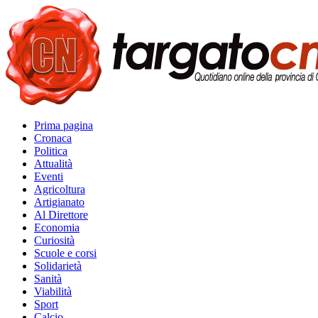
Prima pagina
Cronaca
Politica
Attualità
Eventi
Agricoltura
Artigianato
Al Direttore
Economia
Curiosità
Scuole e corsi
Solidarietà
Sanità
Viabilità
Sport
Calcio