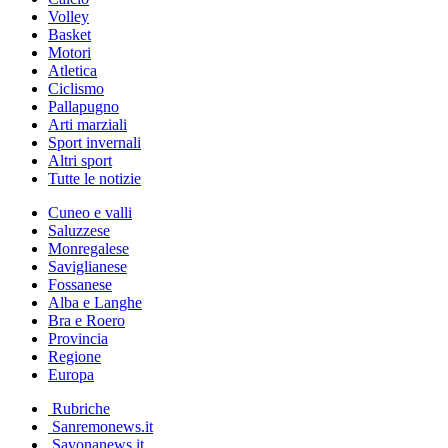
Volley
Basket
Motori
Atletica
Ciclismo
Pallapugno
Arti marziali
Sport invernali
Altri sport
Tutte le notizie
Cuneo e valli
Saluzzese
Monregalese
Saviglianese
Fossanese
Alba e Langhe
Bra e Roero
Provincia
Regione
Europa
Rubriche
Sanremonews.it
Savonanews.it