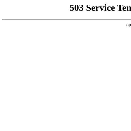
503 Service Te
op