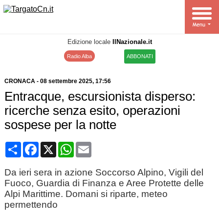
Edizione locale
IlNazionale.it
Radio Alba
ABBONATI
CRONACA
-
08 settembre 2025
, 17:56
Entracque, escursionista disperso:
ricerche senza esito, operazioni
sospese per la notte
Condividi
Facebook
X
WhatsApp
Email
Da ieri sera in azione Soccorso Alpino, Vigili del
Fuoco, Guardia di Finanza e Aree Protette delle
Alpi Marittime. Domani si riparte, meteo
permettendo