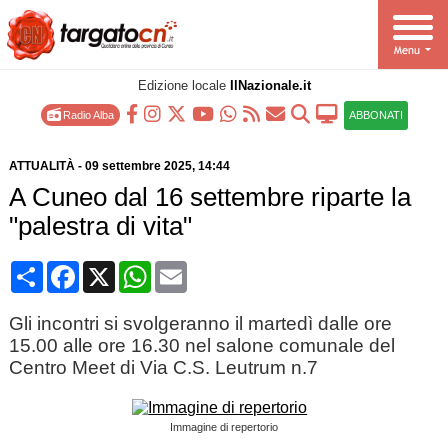
Edizione locale
IlNazionale.it
Radio Alba
ABBONATI
ATTUALITÀ
-
09 settembre 2025
, 14:44
A Cuneo dal 16 settembre riparte la
"palestra di vita"
Condividi
Facebook
X
WhatsApp
Email
Gli incontri si svolgeranno il martedì dalle ore
15.00 alle ore 16.30 nel salone comunale del
Centro Meet di Via C.S. Leutrum n.7
Immagine di repertorio