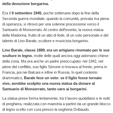
della devozione borgarina.
Era il
9 settembre 1945
, poche settimane dopo la fine della
Seconda guerra mondiale, quando la comunità, provata ma piena
di speranza, si ritrovò per una solenne processione verso il
Santuario di Monserrato. Al centro dell’evento, la nuova statua
della Madonna, frutto di un atto di fede, di un voto personale e del
talento di Lino Barale, scultore e musicista borgarino.
Lino Barale, classe 1889, era un artigiano rinomato per le sue
sculture in legno
, molte delle quali ancora oggi adornano chiese
della zona. Ma era anche un padre preoccupato: nel 1942, nel
pieno del conflitto, suo figlio Simone si trovava al fronte, prima in
Francia, poi nei Balcani e infine in Russia. In quel contesto
drammatico,
Barale fece un voto: se il figlio fosse tornato
vivo, avrebbe scolpito una nuova statua da donare al
Santuario di Monserrato, tanto caro ai borgarini.
La statua prese forma lentamente, tra il lavoro quotidiano e le notti
di preghiera, realizzata con maestria a partire da un grande blocco
di legno scelto con cura presso la segheria Gribaudo.