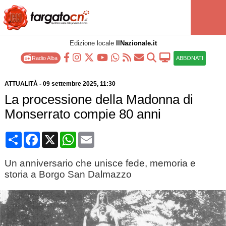
Edizione locale
IlNazionale.it
Radio Alba
ABBONATI
ATTUALITÀ
-
09 settembre 2025
, 11:30
La processione della Madonna di
Monserrato compie 80 anni
Condividi
Facebook
X
WhatsApp
Email
Un anniversario che unisce fede, memoria e
storia a Borgo San Dalmazzo