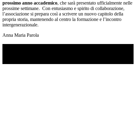
prossimo anno accademico
, che sarà presentato ufficialmente nelle
prossime settimane. Con entusiasmo e spirito di collaborazione,
l’associazione si prepara così a scrivere un nuovo capitolo della
propria storia, mantenendo al centro la formazione e l’incontro
intergenerazionale.
Anna Maria Parola
TI RICORDI COSA È SUCCESSO L’ANNO
SCORSO AD AGOSTO?
Ascolta il podcast con le notizie da non dimenticare