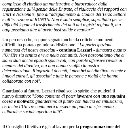
complesso di riordino amministrativo e burocratico: dalla
registrazione all’Agenzia delle Entrate, al riallaccio dei rapporti con
UniTre Nazionale, fino all’adeguamento al Codice del Terzo Settore
e all’iscrizione al RUNTS. Non è stato semplice, soprattutto per le
difficoltà legate al trasferimento dei dati dai registri regionali, ma
oggi possiamo dire di avere basi solide e regolari"
.
Un percorso che, seppur segnato anche da critiche e momenti
difficili, ha portato grande soddisfazione. "
La partecipazione
numerosa dei nostri associati
-
continua Lazzari
-
dimostra quanto
l’UniTre sia sentita e viva nella comunità. Non nascondiamo che ci
siano stati anche episodi spiacevoli, con parole offensive rivolte ai
membri del direttivo, ma non hanno scalfito la nostra
determinazione. Ringrazio i docenti, i membri del direttivo uscente e
i nuovi entrati, gli associati e tutte le persone e realtà che hanno
collaborato con noi"
.
Guardando al futuro, Lazzari ribadisce lo spirito che guiderà il
nuovo direttivo: "
Sono contento di poter l
avorare con una squadra
coesa e motivata
: guarderemo al futuro con fiducia ed entusiasmo,
certi che l’UniTre continuerà a essere un punto di riferimento
culturale e sociale aperto a tutti"
.
Il Consiglio Direttivo è già al lavoro per la
programmazione del