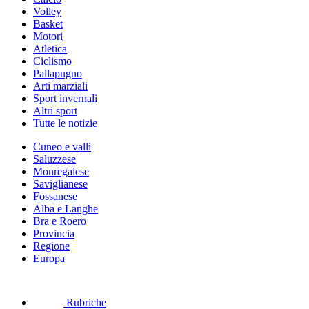
Volley
Basket
Motori
Atletica
Ciclismo
Pallapugno
Arti marziali
Sport invernali
Altri sport
Tutte le notizie
Cuneo e valli
Saluzzese
Monregalese
Saviglianese
Fossanese
Alba e Langhe
Bra e Roero
Provincia
Regione
Europa
Rubriche