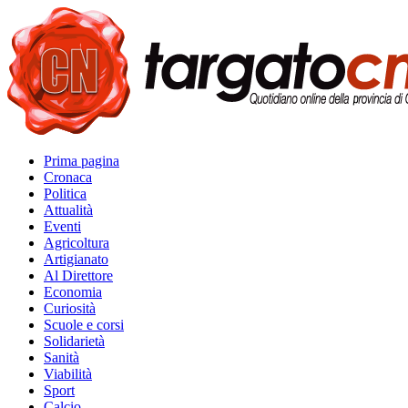
Prima pagina
Cronaca
Politica
Attualità
Eventi
Agricoltura
Artigianato
Al Direttore
Economia
Curiosità
Scuole e corsi
Solidarietà
Sanità
Viabilità
Sport
Calcio