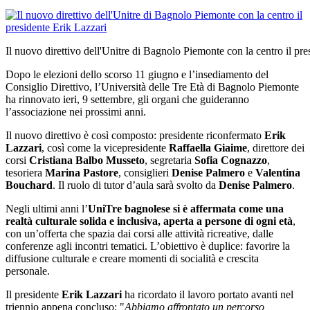
Il nuovo direttivo dell'Unitre di Bagnolo Piemonte con la centro il pre
Dopo le elezioni dello scorso 11 giugno e l’insediamento del
Consiglio Direttivo, l’Università delle Tre Età di Bagnolo Piemonte
ha rinnovato ieri, 9 settembre, gli organi che guideranno
l’associazione nei prossimi anni.
Il nuovo direttivo è così composto: presidente riconfermato
Erik
Lazzari
, così come la vicepresidente
Raffaella Giaime
, direttore dei
corsi
Cristiana Balbo Musseto
, segretaria
Sofia Cognazzo
,
tesoriera
Marina Pastore
, consiglieri
Denise Palmero
e
Valentina
Bouchard
. Il ruolo di tutor d’aula sarà svolto da
Denise Palmero
.
Negli ultimi anni l’
UniTre bagnolese si è affermata come una
realtà culturale solida e inclusiva, aperta a persone di ogni età
,
con un’offerta che spazia dai corsi alle attività ricreative, dalle
conferenze agli incontri tematici. L’obiettivo è duplice: favorire la
diffusione culturale e creare momenti di socialità e crescita
personale.
Il presidente
Erik Lazzari
ha ricordato il lavoro portato avanti nel
triennio appena concluso: "
Abbiamo affrontato un percorso