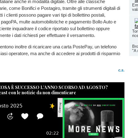
Italiane anche in modalità digitale. Oltre alle classiche
Eme
ie, come Bonifici e Postagiro, tramite gli strumenti digitali di
val
ti i clienti possono pagare vari tipi di bollettino postali,
agoPA, multe automobilistiche e pagamento Bollo Auto e
iente inquadrare il codice riportato sul bollettino oppure
Tor
nte i dati richiesti per effettuare il versamento.
ric
ntono inoltre di ricaricare una carta PostePay, un telefono
Bro
"A 
lsiasi operatore, ma anche di accedere ai prodotti di risparmio
.
c.s.
 COSA È SUCCESSO L’ANNO SCORSO AD AGOSTO?
cast con le notizie da non dimenticare