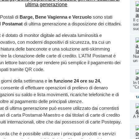
 Postali di
Barge, Bene Vagienna e Verzuolo
sono stati
Il 
 Postamat
di ultima generazione a disposizione dei cittadini.
ser
su
 dotato di monitor digitale ad elevata luminosità e
ovativo, con moderni dispositivi di sicurezza, tra cui un
hiatura delle banconote e una soluzione anti-skimming
ire la clonazione delle carte di credito. L’ATM Postamat è
Nuo
un 
i un lettore barcode per rendere più semplice il pagamento dei
ampati tramite QR code.
 i giorni della settimana e
in funzione 24 ore su 24
,
In 
"Ca
onsente di effettuare operazioni di prelievo di denaro
gazioni su saldo e lista movimenti, ricariche telefoniche e di
v
oltre al pagamento delle principali utenze.
t di ultima generazione può essere utilizzato dai correntisti
ri di carta Postamat-Maestro e dai titolari di carte di credito
A R
uiti internazionali, oltre che dai possessori di carte Postepay.
corda che è possibile utilizzare i principali prodotti e servizi