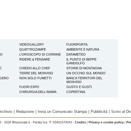
VIDEOGALLERY
FUORIPORTA
QUATTROZAMPE
AMBIENTE E NATURA
TO
L'OROSCOPO DI CORINNE
DATAMETEO
RIDERE & PENSARE
IL PUNTO DI BEPPE
GANDOLFO
E
CHIEDO ALLO CHEF
STORIE DI MONTAGNA
TERRE DEL MONVISO
UN OCCHIO SUL MONDO
GGERO
NON SOLO FUMETTI
BANCA TERRITORI DEL
MONVISO
FUORI EXPO
GUSTO E GUSTI
CHIRURGIA DELL'ANIMA
COPERTINA
Archivio
|
Redazione
|
Invia un Comunicato Stampa
|
Pubblicità
|
Scrivi al Dir
 - 2026 IlNazionale.it - Partita Iva: IT 03401570043 -
Credits
|
Privacy e cookie policy
|
Pr