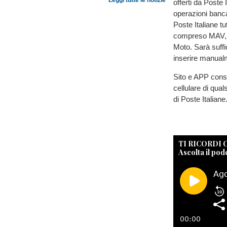
Leggi tutte le notizie
offerti da Poste 
operazioni bancar
Poste Italiane tut
compreso MAV, p
Moto. Sarà suffic
inserire manualme
Sito e APP conse
cellulare di qua
di Poste Italiane
TI RICORDI
Ascolta il pod