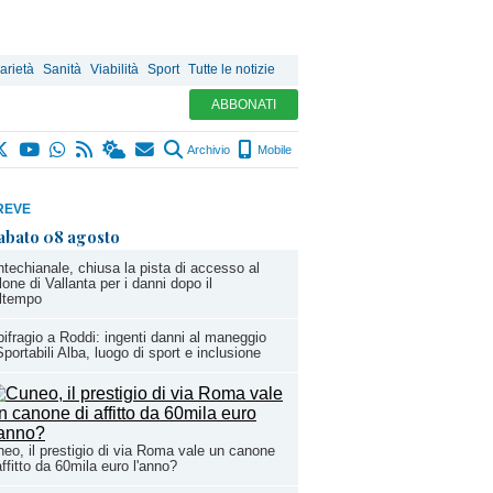
arietà
Sanità
Viabilità
Sport
Tutte le notizie
ABBONATI
Archivio
Mobile
REVE
abato 08 agosto
techianale, chiusa la pista di accesso al
lone di Vallanta per i danni dopo il
ltempo
ifragio a Roddi: ingenti danni al maneggio
Sportabili Alba, luogo di sport e inclusione
eo, il prestigio di via Roma vale un canone
affitto da 60mila euro l'anno?