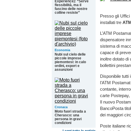
Experience): “Serve
flessibilità, ma il
fascino delle nostre
colline resiste”
Presso gli Uffici
installati tre
ATM
L’ATM Postamat è
dispensatore inn
sistema di macc
Economia
capace di preven
Nubi sul cielo delle
piccole imprese
inoltre dotato d
piemontesi: in calo
bollettini prest
ordini, export e
assunzioni
Disponibile tutti
l’ATM Postamat c
contante, interro
carte Postepay, 
Il nuovo Postama
Cronaca
BancoPosta titola
Moto fuori strada a
dei maggiori circ
Cherasco: una
persona in gravi
condizioni
Poste italiane ri