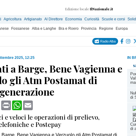
Edizione locale
IlNazionale.it
i
Agricoltura
Artigianato
Al Direttore
Economia
Curiosità
Scuole e corsi
Solid
anese
Fossanese
Alba e Langhe
Bra e Roero
Provincia
Regione
Europa
Radio Alba
ttembre 2025, 12:25
IN B
ati a Barge, Bene Vagienna e
s
Pon
lo gli Atm Postamat di
Val
ma
 generazione
Nub
di 
book
X
Print
WhatsApp
Email
i e veloci le operazioni di prelievo,
elefoniche e Postepay
Cun
di 