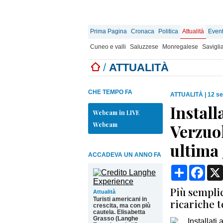
Prima Pagina
Cronaca
Politica
Attualità
Event
Cuneo e valli
Saluzzese
Monregalese
Savigli
/
ATTUALITÀ
CHE TEMPO FA
ATTUALITÀ
|
12 se
Install
Webcam in LIVE
Webcam
Verzuo
ultima
ACCADEVA UN ANNO FA
Condividi
Face
Più semplic
Attualità
Turisti americani in
ricariche t
crescita, ma con più
cautela. Elisabetta
Grasso (Langhe