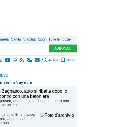
arietà
Sanità
Viabilità
Sport
Tutte le notizie
ABBONATI
Archivio
Mobile
REVE
iovedì 06 agosto
nasco, auto si ribalta dopo lo scontro con
 betoniera
egio al volto in piazza
es, al processo i primi
timoni