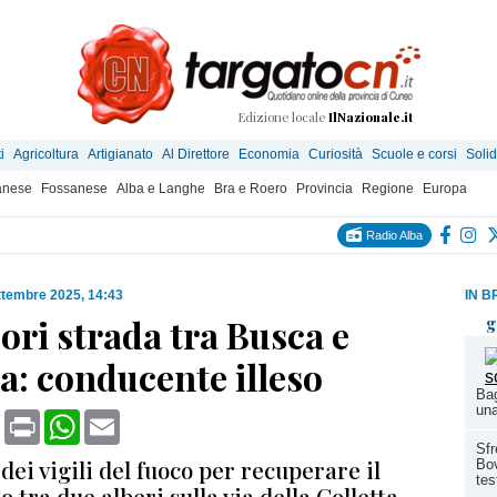
Edizione locale
IlNazionale.it
i
Agricoltura
Artigianato
Al Direttore
Economia
Curiosità
Scuole e corsi
Solid
anese
Fossanese
Alba e Langhe
Bra e Roero
Provincia
Regione
Europa
Radio Alba
ttembre 2025, 14:43
IN B
ori strada tra Busca e
g
a: conducente illeso
Bag
una
book
X
Print
WhatsApp
Email
Sfr
dei vigili del fuoco per recuperare il
Bov
tes
o tra due alberi sulla via della Colletta