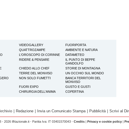
VIDEOGALLERY
FUORIPORTA
QUATTROZAMPE
AMBIENTE E NATURA
TO
L'OROSCOPO DI CORINNE
DATAMETEO
RIDERE & PENSARE
IL PUNTO DI BEPPE
GANDOLFO
E
CHIEDO ALLO CHEF
STORIE DI MONTAGNA
TERRE DEL MONVISO
UN OCCHIO SUL MONDO
GGERO
NON SOLO FUMETTI
BANCA TERRITORI DEL
MONVISO
FUORI EXPO
GUSTO E GUSTI
CHIRURGIA DELL'ANIMA
COPERTINA
Archivio
|
Redazione
|
Invia un Comunicato Stampa
|
Pubblicità
|
Scrivi al Dir
 - 2026 IlNazionale.it - Partita Iva: IT 03401570043 -
Credits
|
Privacy e cookie policy
|
Pr