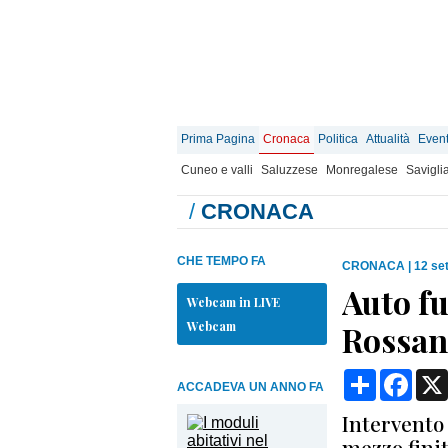
Prima Pagina
Cronaca
Politica
Attualità
Event
Cuneo e valli
Saluzzese
Monregalese
Savigli
/
CRONACA
CHE TEMPO FA
CRONACA
|
12 se
Auto fu
Webcam in LIVE
Webcam
Rossan
Condividi
Face
ACCADEVA UN ANNO FA
Intervento 
mezzo finit