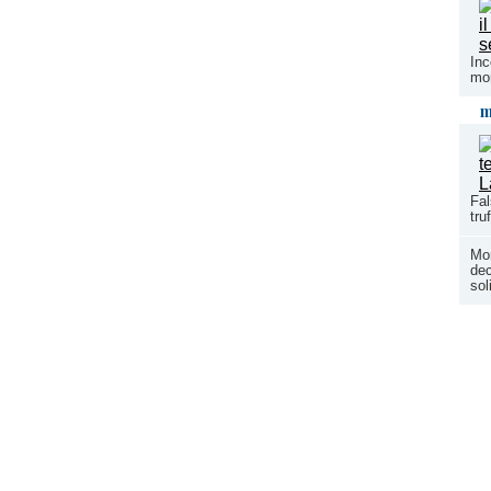
Inc
mon
m
Fal
tru
Mon
dec
so