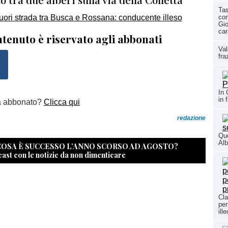
Tas
co
Gio
car
tenuto è riservato agli abbonati
Val
fra
In 
in 
a abbonato?
Clicca qui
redazione
Que
Alb
 COSA È SUCCESSO L’ANNO SCORSO AD AGOSTO?
cast con le notizie da non dimenticare
Cla
per
ill