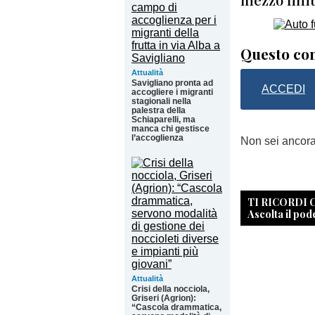
Questo con
Attualità
Savigliano pronta ad
ACCEDI
accogliere i migranti
stagionali nella
palestra della
Schiaparelli, ma
manca chi gestisce
l’accoglienza
Non sei ancor
TI RICORDI
Ascolta il pod
Attualità
Crisi della nocciola,
Griseri (Agrion):
“Cascola drammatica,