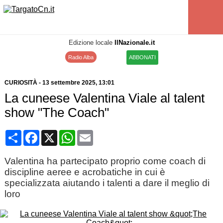
Edizione locale
IlNazionale.it
Radio Alba
ABBONATI
CURIOSITÀ
-
13 settembre 2025
, 13:01
La cuneese Valentina Viale al talent
show "The Coach"
Condividi
Facebook
X
WhatsApp
Email
Valentina ha partecipato proprio come coach di
discipline aeree e acrobatiche in cui è
specializzata aiutando i talenti a dare il meglio di
loro