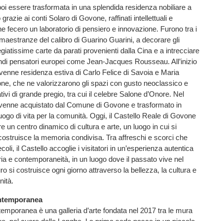
oi essere trasformata in una splendida residenza nobiliare a
razie ai conti Solaro di Govone, raffinati intellettuali e
ne fecero un laboratorio di pensiero e innovazione. Furono tra i
 maestranze del calibro di Guarino Guarini, a decorare gli
giatissime carte da parati provenienti dalla Cina e a intrecciare
andi pensatori europei come Jean-Jacques Rousseau. All’inizio
ivenne residenza estiva di Carlo Felice di Savoia e Maria
one, che ne valorizzarono gli spazi con gusto neoclassico e
tivi di grande pregio, tra cui il celebre Salone d’Onore. Nel
o venne acquistato dal Comune di Govone e trasformato in
uogo di vita per la comunità. Oggi, il Castello Reale di Govone
e un centro dinamico di cultura e arte, un luogo in cui si
costruisce la memoria condivisa. Tra affreschi e scorci che
coli, il Castello accoglie i visitatori in un’esperienza autentica
ia e contemporaneità, in un luogo dove il passato vive nel
uro si costruisce ogni giorno attraverso la bellezza, la cultura e
nità.
ntemporanea
mporanea è una galleria d’arte fondata nel 2017 tra le mura