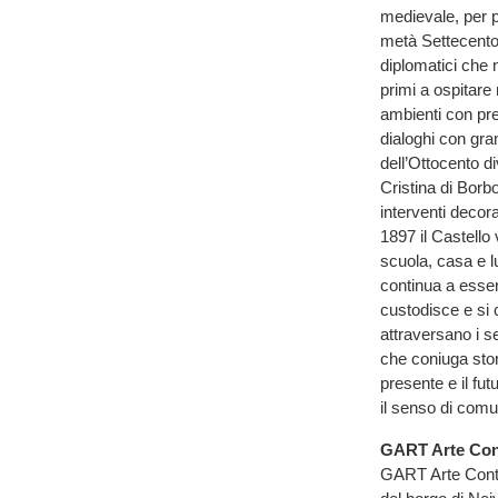
medievale, per p
metà Settecento g
diplomatici che 
primi a ospitare
ambienti con pre
dialoghi con gr
dell’Ottocento d
Cristina di Borb
interventi decora
1897 il Castell
scuola, casa e l
continua a esser
custodisce e si 
attraversano i se
che coniuga stor
presente e il fut
il senso di comu
GART Arte Co
GART Arte Conte