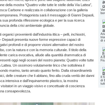
ne della mostra “Quattro volte tutte le stelle della Via Lattea”,
Ver
sca Carbone e realizzata in collaborazione con la galleria
bor
mporanea. Protagonista sarà il messaggio di Gianni Depaoli,
la sua profonda riflessione ecologica e per la sua ricerca
nuncia della crisi ambientale globale.
Ari
 organici provenienti dall’industria ittica – pelli, inchiostri,
tri
– Depaoli presenta nuove forme espressive capaci di
di 
gativi profondi e di proporre visioni alternative del nostro
ibo, con la natura e con la memoria culturale. Il titolo della
ente carica evocativa, allude alla quantità drammatica di
A B
resenti oggi negli oceani del nostro pianeta: Quattro volte tutte
Fi
ia Lattea. Un ossimoro volutamente lirico che sottolinea il
ndo marino, tanto amato quanto ferito. Dalla straordinarietà
ici, delle creature che li abitano, fino alla cruda verità dei danni
Il 
di 
sca intensiva e dall’inquinamento plastico, la mostra
tutt
isitatori in un viaggio visivo e concettuale di coscienza
ana consapevolezza.