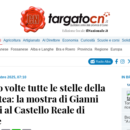
Edizione locale
IlNazionale.it
i
Agricoltura
Artigianato
Al Direttore
Economia
Curiosità
Scuole e corsi
Solid
anese
Fossanese
Alba e Langhe
Bra e Roero
Provincia
Regione
Europa
Radio Alba
mbre 2025, 07:10
IN B
 volte tutte le stelle della
v
tea: la mostra di Gianni
Tor
 al Castello Reale di
ric
e
Bro
"A 