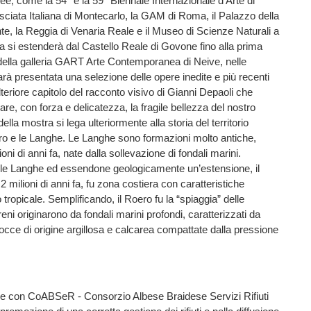
pee, come la 54° e la 59° Biennale Internazionale d’Arte di
ciata Italiana di Montecarlo, la GAM di Roma, il Palazzo della
, la Reggia di Venaria Reale e il Museo di Scienze Naturali a
a si estenderà dal Castello Reale di Govone fino alla prima
della galleria GART Arte Contemporanea di Neive, nelle
arà presentata una selezione delle opere inedite e più recenti
ulteriore capitolo del racconto visivo di Gianni Depaoli che
are, con forza e delicatezza, la fragile bellezza del nostro
della mostra si lega ulteriormente alla storia del territorio
ero e le Langhe. Le Langhe sono formazioni molto antiche,
ioni di anni fa, nate dalla sollevazione di fondali marini.
le Langhe ed essendone geologicamente un’estensione, il
i 2 milioni di anni fa, fu zona costiera con caratteristiche
o tropicale. Semplificando, il Roero fu la “spiaggia” delle
reni originarono da fondali marini profondi, caratterizzati da
cce di origine argillosa e calcarea compattate dalla pressione
ne con CoABSeR - Consorzio Albese Braidese Servizi Rifiuti