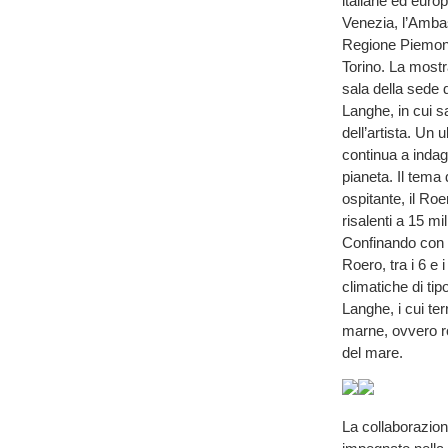
italiane ed euro
Venezia, l’Ambas
Regione Piemonte
Torino. La mostr
sala della sede 
Langhe, in cui s
dell’artista. Un 
continua a indag
pianeta. Il tema 
ospitante, il Ro
risalenti a 15 mil
Confinando con 
Roero, tra i 6 e 
climatiche di tip
Langhe, i cui ter
marne, ovvero ro
del mare.
La collaborazio