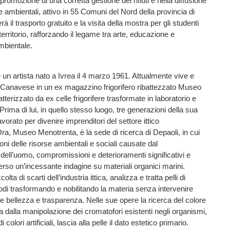
romozione di una corretta gestione dei rifiuti e nella diffusione
e ambientali, attivo in 55 Comuni del Nord della provincia di
 il trasporto gratuito e la visita della mostra per gli studenti
territorio, rafforzando il legame tra arte, educazione e
mbientale.
 un artista nato a Ivrea il 4 marzo 1961. Attualmente vive e
 Canavese in un ex magazzino frigorifero ribattezzato Museo
terizzato da ex celle frigorifere trasformate in laboratorio e
Prima di lui, in quello stesso luogo, tre generazioni della sua
vorato per divenire imprenditori del settore ittico
Ora, Museo Menotrenta, è la sede di ricerca di Depaoli, in cui
ioni delle risorse ambientali e sociali causate dal
ll’uomo, compromissioni e deterioramenti significativi e
verso un’incessante indagine su materiali organici marini.
olta di scarti dell’industria ittica, analizza e tratta pelli di
di trasformando e nobilitando la materia senza intervenire
le bellezza e trasparenza. Nelle sue opere la ricerca del colore
ta dalla manipolazione dei cromatofori esistenti negli organismi,
colori artificiali, lascia alla pelle il dato estetico primario.