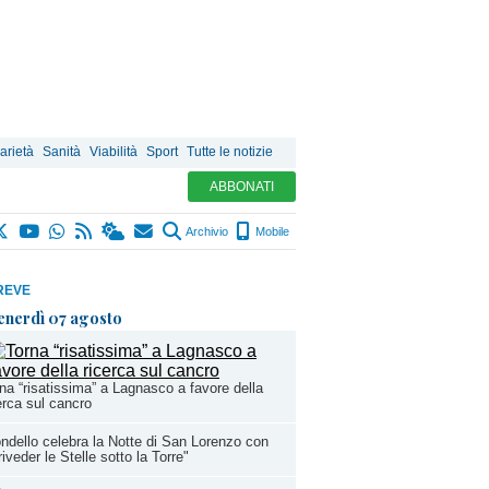
arietà
Sanità
Viabilità
Sport
Tutte le notizie
ABBONATI
Archivio
Mobile
REVE
enerdì 07 agosto
na “risatissima” a Lagnasco a favore della
erca sul cancro
ndello celebra la Notte di San Lorenzo con
riveder le Stelle sotto la Torre"