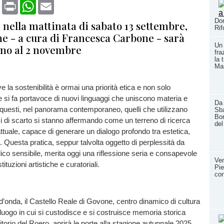
book
X
Print
WhatsApp
Email
Dom
nella mattinata di sabato 13 settembre,
Rif
ne - a cura di Francesca Carbone - sarà
Un 
fino al 2 novembre
fra
la 
Ma
 la sostenibilità è ormai una priorità etica e non solo
te si fa portavoce di nuovi linguaggi che uniscono materia e
Da 
questi, nel panorama contemporaneo, quelli che utilizzano
Sba
Bor
ci di scarto si stanno affermando come un terreno di ricerca
del
uale, capace di generare un dialogo profondo tra estetica,
o. Questa pratica, seppur talvolta oggetto di perplessità da
lico sensibile, merita oggi una riflessione seria e consapevole
Ven
stituzioni artistiche e curatoriali.
Pie
con
d’onda, il Castello Reale di Govone, centro dinamico di cultura
e luogo in cui si custodisce e si costruisce memoria storica
ritorio del Roero, aprirà le porte alla stagione autunnale 2025