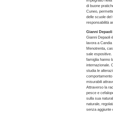
impegnato nella p
di buone pratich
Cuneo, permetterà
delle scuole del 
responsabilità a
Gianni Depaoli
Gianni Depaoli è
lavora a Candia
Menotrenta, carat
sale espositive. 
famiglia hanno la
internazionale. 
studia le alteraz
comportamento de
misurabili attra
Attraverso la racc
pesce e cefalopo
sulla sua natura
naturale, regola
senza aggiunte di 