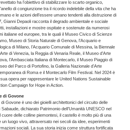
vettato ha l'obiettivo di stabilizzare lo scarto organico,
anello di congiunzione tra il ricordo indelebile della vita che ha
 umano e le azioni dell’essere umano tendenti alla distruzione di
, Gianni Depaoli racconta il degrado ambientale e sociale
tti, installazioni e mostre ospitate e sostenute da numerosi
ni italiane ed europee, tra le quali il Museo Civico di Scienze
amo, Museo di Storia Naturale di Genova, l’Acquario e
logica di Milano, l’Acquario Comunale di Messina, la Biennale
’Arte di Venezia, la Reggia di Venaria Reale, il Museo d’Arte
a, l’Ambasciata Italiana di Montecarlo, il Museo Piaggio di
seo del Parco di Portofino, la Galleria Nazionale d'Arte
mporanea di Roma e il Montecarlo Film Festival. Nel 2024 è
 sua opera per rappresentare le United Nations Sustainable
ion Campaign for Hope in Action.
le di Govone
 di Govone è uno dei gioielli architettonici del circuito delle
 Sabaude, dichiarato Patrimonio dell’Umanità UNESCO nel
 cuore delle colline piemontesi, il castello è molto più di una
è un luogo vivo, attraversato nei secoli da idee, esperimenti
ormazioni sociali. La sua storia inizia come struttura fortificata