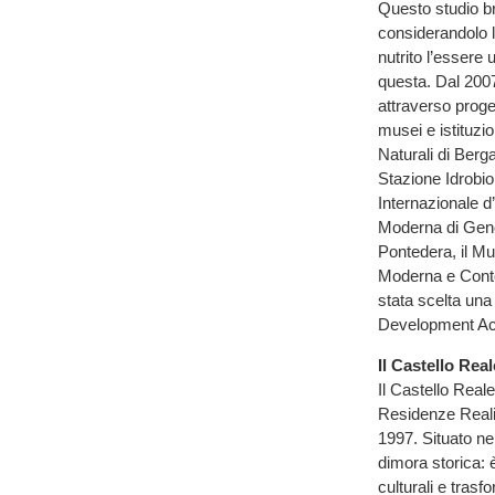
Questo studio bre
considerandolo l’
nutrito l’essere
questa. Dal 2007
attraverso proge
musei e istituzio
Naturali di Berg
Stazione Idrobio
Internazionale d
Moderna di Genov
Pontedera, il Mu
Moderna e Conte
stata scelta una
Development Act
Il Castello Rea
Il Castello Reale
Residenze Reali
1997. Situato nel
dimora storica: 
culturali e trasf