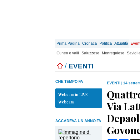
Prima Pagina
Cronaca
Politica
Attualità
Event
Cuneo e valli
Saluzzese
Monregalese
Savigli
/
EVENTI
CHE TEMPO FA
EVENTI
|
14 sette
Quattro
Webcam in LIVE
Webcam
Via Lat
Depaoli
ACCADEVA UN ANNO FA
Govon