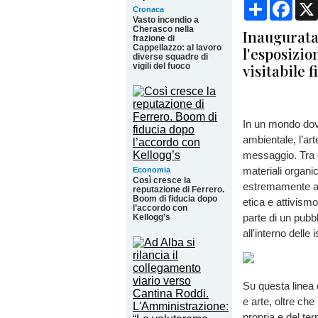
Condividi
Face
Cronaca
Vasto incendio a
Cherasco nella
Inaugurata 
frazione di
Cappellazzo: al lavoro
l'esposizio
diverse squadre di
visitabile 
vigili del fuoco
In un mondo dove
ambientale, l’ar
messaggio. Tra 
materiali organi
Economia
Così cresce la
estremamente att
reputazione di Ferrero.
Boom di fiducia dopo
etica e attivism
l’accordo con
parte di un pubb
Kellogg’s
all'interno delle i
Su questa linea 
e arte, oltre ch
propria e del ter