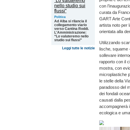
con l’inaugurazio
curata da France
Politica
GART Arte Conte
Ad Alba si rilancia il
artista noto per 
collegamento viario
verso Cantina Roddi.
orientata alla de
L'Amministrazione:
“Lo valuteremo nello
studio sui flussi”
Utilizzando scarti
Leggi tutte le notizie
lische, squame 
sollevare interro
rapporto con il c
mostra, con evid
microplastiche p
le stelle della V
paradosso del mo
dei fondali ocean
causati dalla pe
accompagnerà i v
ecologica e um