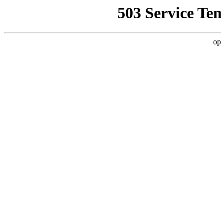
503 Service Te
op