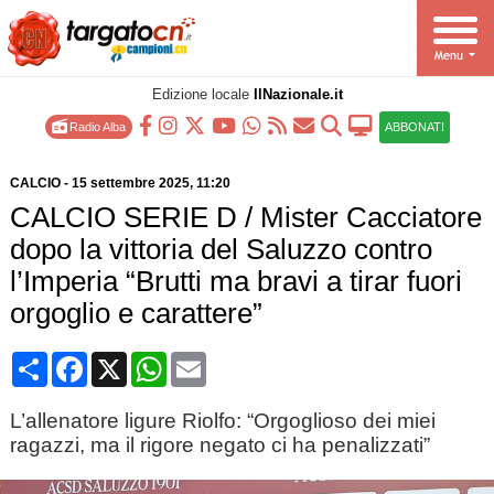
Edizione locale
IlNazionale.it
Radio Alba
ABBONATI
CALCIO
-
15 settembre 2025
, 11:20
CALCIO SERIE D / Mister Cacciatore
dopo la vittoria del Saluzzo contro
l’Imperia “Brutti ma bravi a tirar fuori
orgoglio e carattere”
Condividi
Facebook
X
WhatsApp
Email
L’allenatore ligure Riolfo: “Orgoglioso dei miei
ragazzi, ma il rigore negato ci ha penalizzati”