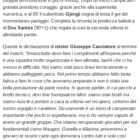
(doppia ammonizione in pochi minuti). Dopo un inizio complicato i
granata prendono coraggio, grazie anche alla superiorità
numerica, e al 65’ il subentrato
Gjergji
segna di testa il gol del
momentaneo pareggio. Completa la rimonta la prodezza balistica
di
Dos Santos
(90’+1) che regala ai suoi la seconda vittoria in
altrettante partite.
Queste le dichiarazioni di
mister Giuseppe Cacciatore
al termine
del match:
“Innanzitutto devo fare i complimenti all’Imperia perché
è una squadra molto organizzata e ben allenata, tant’è che ci ha
messo in difficoltà. Noi siamo stati poco bravi tecnicamente e
abbiamo palleggiato poco. Nel primo tempo abbiamo fatto tanta
fatica a fare le cose che avevamo preparato e non è stata una
bella prestazione da parte nostra. In queste partite, in cui pecchi a
livello tecnico, devi tirar fuoriqualcos’altro: siamo stati brutti ma
siamo riusciti a portare a casa la vittoria nel recupero, sintomo del
nostro orgoglio e carattere. Sicuramente è un inizio di campionato
importante che pochi si aspettavano, ma io ho sempre saputo di
avere un grande gruppo. Ora stiamo recuperando giocatori per noi
fondamentali come Maugeri, Gonella e Allasina; proveremo a
giocarci le nostre carte ogni domenica contro tutti e solo così