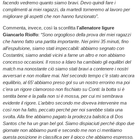
facendo vedremo quanto siamo bravi. Devo quindi fare i
complimenti ai miei ragazzi, da martedì torneremo al lavoro per
migliorare gli aspetti che non hanno funzionato”.
Commenta, invece, così la sconfitta
l’allenatore ligure
Giancarlo Riolfo
:
“Sono orgoglioso della prova dei miei ragazzi
che hanno fatto una partita importante. Nei primi 35 minuti, fino
all’espulsione, siamo stati impeccabili: abbiamo segnato con
Costantini, siamo andati vicini a farne un altro e non abbiamo
concesso occasioni. Il rosso a Idaro ha cambiato gli equilibri del
match ma nonostante ciò siamo stati bravi a contenere i nostri
avversari e non mollare mai. Nel secondo tempo c’è stato ancora
equilibrio, al 65’ abbiamo preso gol su un nostro errorino ma poi
c’era un rigore clamoroso non fischiato su Conti: la botta si è
sentita bene e la palla non si è mossa, per cui mi sembrava
evidente il rigore. L’arbitro secondo me doveva intervenire ma
così non ha fatto, peccato perché per noi sarebbe stata una
svolta. Alla fine abbiamo pagato la prodezza balistica di Dos
Santos che ha un gran bel gol. Siamo dispiaciuti perché dopo due
giornate non abbiamo punti e secondo me non ci meritiamo
questa posizione in classifica per il gioco che abbiamo espresso.