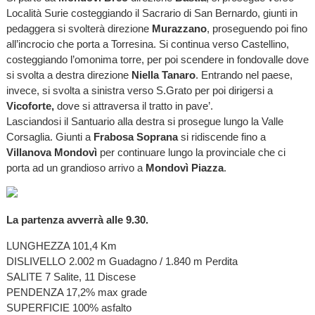
Località Surie costeggiando il Sacrario di San Bernardo, giunti in
pedaggera si svolterà direzione
Murazzano
, proseguendo poi fino
all’incrocio che porta a Torresina. Si continua verso Castellino,
costeggiando l’omonima torre, per poi scendere in fondovalle dove
si svolta a destra direzione
Niella Tanaro
. Entrando nel paese,
invece, si svolta a sinistra verso S.Grato per poi dirigersi a
Vicoforte,
dove si attraversa il tratto in pave’.
Lasciandosi il Santuario alla destra si prosegue lungo la Valle
Corsaglia. Giunti a
Frabosa Soprana
si ridiscende fino a
Villanova Mondovì
per continuare lungo la provinciale che ci
porta ad un grandioso arrivo a
Mondovì Piazza
.
La partenza avverrà alle 9.30.
LUNGHEZZA 101,4 Km
DISLIVELLO 2.002 m Guadagno / 1.840 m Perdita
SALITE 7 Salite, 11 Discese
PENDENZA 17,2% max grade
SUPERFICIE 100% asfalto