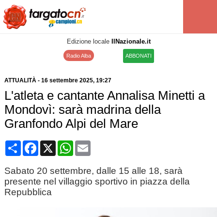
Edizione locale
IlNazionale.it
Radio Alba
ABBONATI
ATTUALITÀ
-
16 settembre 2025
, 19:27
L'atleta e cantante Annalisa Minetti a
Mondovì: sarà madrina della
Granfondo Alpi del Mare
Condividi
Facebook
X
WhatsApp
Email
Sabato 20 settembre, dalle 15 alle 18, sarà
presente nel villaggio sportivo in piazza della
Repubblica