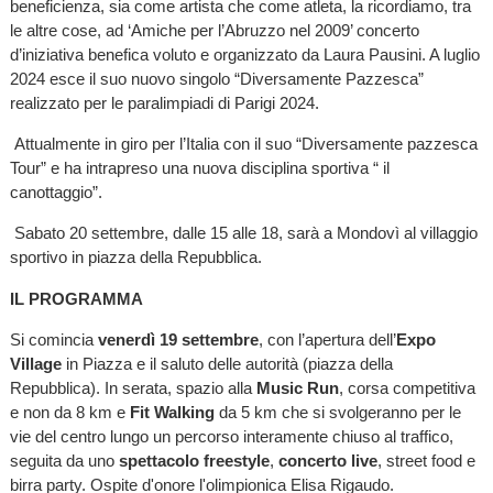
beneficienza, sia come artista che come atleta, la ricordiamo, tra
le altre cose, ad ‘Amiche per l’Abruzzo nel 2009’ concerto
d’iniziativa benefica voluto e organizzato da Laura Pausini. A luglio
2024 esce il suo nuovo singolo “Diversamente Pazzesca”
realizzato per le paralimpiadi di Parigi 2024.
Attualmente in giro per l’Italia con il suo “Diversamente pazzesca
Tour” e ha intrapreso una nuova disciplina sportiva “ il
canottaggio”.
Sabato 20 settembre, dalle 15 alle 18, sarà a Mondovì al villaggio
sportivo in piazza della Repubblica.
IL PROGRAMMA
Si comincia
venerdì 19 settembre
, con l’apertura dell’
Expo
Village
in Piazza e il saluto delle autorità (piazza della
Repubblica). In serata, spazio alla
Music Run
, corsa competitiva
e non da 8 km e
Fit Walking
da 5 km che si svolgeranno per le
vie del centro lungo un percorso interamente chiuso al traffico,
seguita da uno
spettacolo freestyle
,
concerto live
, street food e
birra party. Ospite d'onore l'olimpionica Elisa Rigaudo.