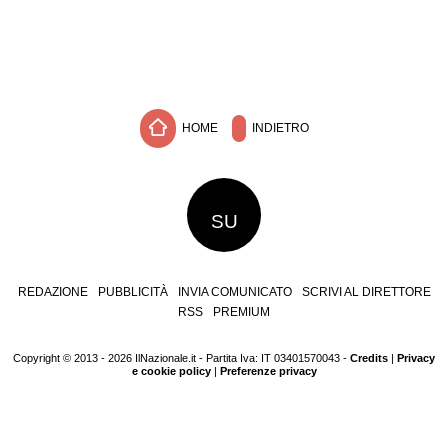
HOME
INDIETRO
SU
REDAZIONE
PUBBLICITÀ
INVIA COMUNICATO
SCRIVI AL DIRETTORE
RSS
PREMIUM
Copyright © 2013 - 2026 IlNazionale.it - Partita Iva: IT 03401570043 -
Credits
|
Privacy
e cookie policy
|
Preferenze privacy