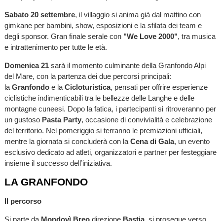
Sabato 20 settembre
, il villaggio si anima già dal mattino con
gimkane per bambini, show, esposizioni e la sfilata dei team e
degli sponsor. Gran finale serale con
"We Love 2000"
, tra musica
e intrattenimento per tutte le età.
Domenica 21
sarà il momento culminante della Granfondo Alpi
del Mare, con la partenza dei due percorsi principali:
la
Granfondo
e la
Cicloturistica
, pensati per offrire esperienze
ciclistiche indimenticabili tra le bellezze delle Langhe e delle
montagne cuneesi. Dopo la fatica, i partecipanti si ritroveranno per
un gustoso
Pasta
Party
, occasione di convivialità e celebrazione
del territorio. Nel pomeriggio si terranno le premiazioni ufficiali,
mentre la giornata si concluderà con la
Cena di Gala
, un evento
esclusivo dedicato ad atleti, organizzatori e partner per festeggiare
insieme il successo dell’iniziativa.
LA GRANFONDO
Il percorso
Si parte da
Mondovì Breo
direzione
Bastia
, si prosegue verso